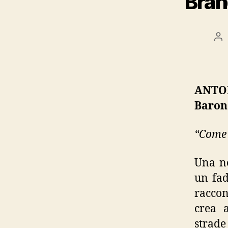
Bran
Po
au
ANTON
Barone
“Come 
Una no
un fad
raccon
crea a
strade