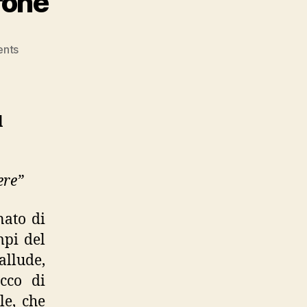
rone”
on
nts
Branquinho
da
Fonseca,
“Il
l
barone”
ere”
nato di
mpi del
allude,
occo di
le, che