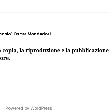
uncolo”, Oscar Mondadori
a copia, la riproduzione e la pubblicazione 
ore.
 morta”, Sellerio
ma. I maestri della regia nel teatro russo del Novecen
 schedario”
uvio. Sinfonietta. Lo splendido violino verde”, Einau
Powered by WordPress