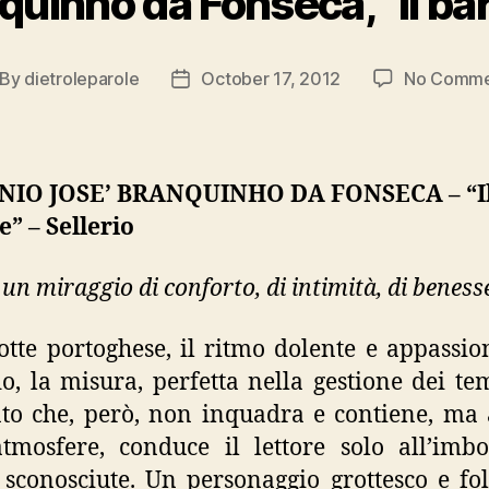
quinho da Fonseca, “Il ba
By
dietroleparole
October 17, 2012
No Comme
st
Post
thor
date
IO JOSE’ BRANQUINHO DA FONSECA – “I
” – Sellerio
un miraggio di conforto, di intimità, di beness
tte portoghese, il ritmo dolente e appassio
o, la misura, perfetta nella gestione dei te
to che, però, non inquadra e contiene, ma 
tmosfere, conduce il lettore solo all’imb
 sconosciute. Un personaggio grottesco e fol