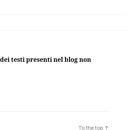
dei testi presenti nel blog non
to”
di
To the top
↑