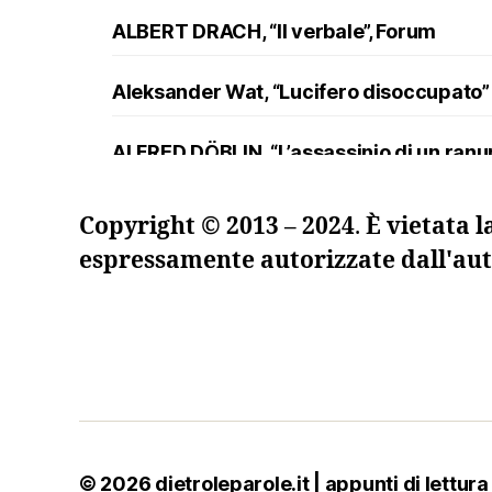
ALBERT DRACH, “Il verbale”, Forum
Aleksander Wat, “Lucifero disoccupato”
ALFRED DÖBLIN, “L’assassinio di un ran
Andreev, “Lazzaro e altre novelle”
Copyright © 2013 – 2024
.
È vietata l
espressamente autorizzate dall'aut
ANDRZEJ KUŚNIEWICZ, “Lezione di lingua
Angelo Maria Ripellino, “Il trucco e l’ani
Angelo Maria Ripellino, “Nel giallo dello
ANGELO MARIA RIPELLINO, “Notizie dal dil
© 2026
dietroleparole.it | appunti di lettura