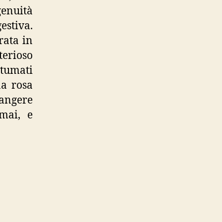
enuità
estiva.
rata in
terioso
ntumati
na rosa
angere
 mai, e
ho