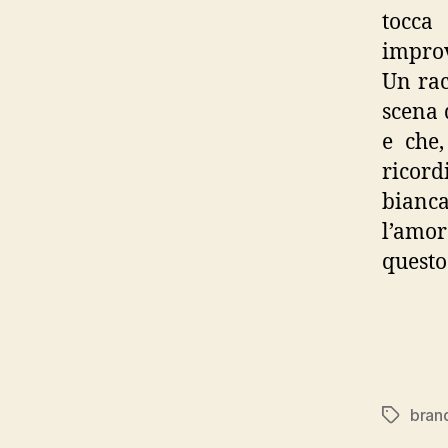
tocca
improv
Un rac
scena 
e che,
ricord
bianc
l’amor
questo
bran
Tags