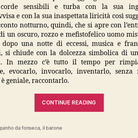
 corde sensibili e turba con la sua ing
visa e con la sua inaspettata liricità così sugg
conto notturno, quindi, che si apre con l’ent
di un oscuro, rozzo e mefistofelico uomo mis
 dopo una notte di eccessi, musica e fra
i, si chiude con la dolcezza simbolica di u
a. In mezzo c’è tutto il tempo per rimpi
e, evocarlo, invocarlo, inventarlo, senza
 è geniale, raccontarlo.
“Branquin
CONTINUE READING
da
Fonseca,
“Il
quinho da fonseca
,
il barone
barone””