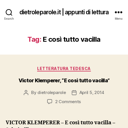
dietroleparole.it | appunti di lettura
Search
Menu
Tag:
E così tutto vacilla
Categories
LETTERATURA TEDESCA
Victor Klemperer, “E così tutto vacilla”
By
dietroleparole
April 5, 2014
Post
Post
author
date
on
2 Comments
Victor
Klemperer,
“E
VICTOR KLEMPERER – E così tutto vacilla –
così