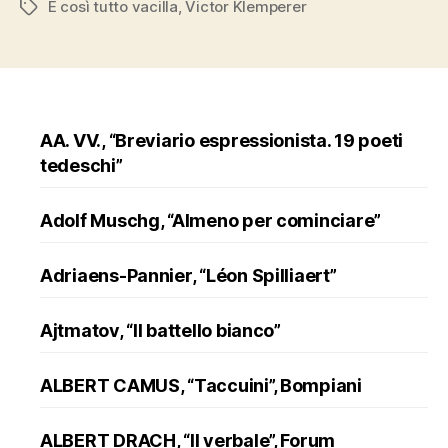
E così tutto vacilla
,
Victor Klemperer
Tags
tutto
vacilla””
AA. VV., “Breviario espressionista. 19 poeti
tedeschi”
Adolf Muschg, “Almeno per cominciare”
Adriaens-Pannier, “Léon Spilliaert”
Ajtmatov, “Il battello bianco”
ALBERT CAMUS, “Taccuini”, Bompiani
ALBERT DRACH, “Il verbale”, Forum