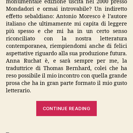
monumentale edizione uscita nel 2000 presso
Mondadori e ormai introvabile? Un indiretto
effetto sebaldiano: Antonio Moresco è l’autore
italiano che ultimamente mi capita di leggere
più spesso e che mi ha in un certo senso
riconciliato con la nostra letteratura
contemporanea, riempiendomi anche di felici
aspettative riguardo alla sua produzione futura.
Anna Ruchat è, e sarà sempre per me, la
traduttrice di Thomas Bernhard, colei che ha
reso possibile il mio incontro con quella grande
prosa che ha in gran parte formato il mio gusto
letterario.
“Victor
CONTINUE READING
Klemperer,
“E
così