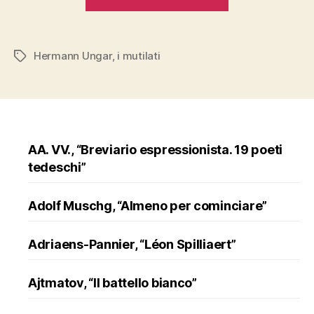
Ungar,
“I
mutilati””
Hermann Ungar
,
i mutilati
Tags
AA. VV., “Breviario espressionista. 19 poeti
tedeschi”
Adolf Muschg, “Almeno per cominciare”
Adriaens-Pannier, “Léon Spilliaert”
Ajtmatov, “Il battello bianco”