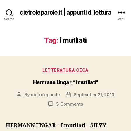
dietroleparole.it | appunti di lettura
Search
Menu
Tag:
i mutilati
Categories
LETTERATURA CECA
Hermann Ungar, “I mutilati”
By
dietroleparole
September 21, 2013
Post
Post
author
date
on
5 Comments
Hermann
Ungar,
“I
HERMANN UNGAR – I mutilati – SILVY
mutilati”