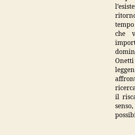
l’esis
ritorn
tempo 
che v
impor
domini
Onett
leggen
affron
ricerc
il ris
senso,
possib