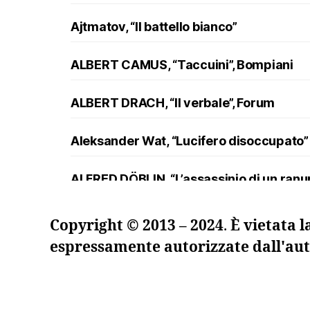
Ajtmatov, “Il battello bianco”
ALBERT CAMUS, “Taccuini”, Bompiani
ALBERT DRACH, “Il verbale”, Forum
Aleksander Wat, “Lucifero disoccupato”
ALFRED DÖBLIN, “L’assassinio di un ran
Andreev, “Lazzaro e altre novelle”
Copyright © 2013 – 2024
.
È vietata l
espressamente autorizzate dall'aut
ANDRZEJ KUŚNIEWICZ, “Lezione di lingua
Angelo Maria Ripellino, “Il trucco e l’ani