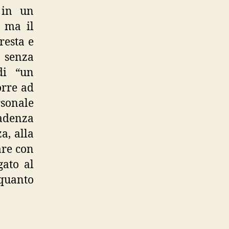
, in un
; ma il
resta e
 senza
di “un
orre ad
sonale
cadenza
a, alla
are con
gato al
 quanto