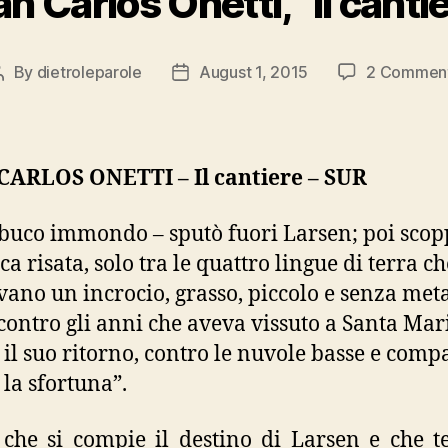
n Carlos Onetti, “Il canti
By
dietroleparole
August 1, 2015
2 Commen
Post
Post
author
date
CARLOS ONETTI – Il cantiere – SUR
 buco immondo – sputò fuori Larsen; poi scop
a risata, solo tra le quattro lingue di terra ch
ano un incrocio, grasso, piccolo e senza meta
contro gli anni che aveva vissuto a Santa Mar
 il suo ritorno, contro le nuvole basse e compa
 la sfortuna”.
 che si compie il destino di Larsen e che 