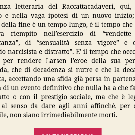
tenza letteraria del Raccattacadaveri, qui
o e nella vaga ipotesi di un nuovo inizio
della fine è un tempo lungo, è il tempo che 
a riempito nell’esercizio di “vendette
tanza”, di “sensualità senza vigore” e 
o narcisista e distratto”. E’ il tempo che occ
i per rendere Larsen l’eroe della sua per
da, che di decadenza si nutre e che la de
ta, accettando una sfida già persa in partenz
a di un evento definitivo che nulla ha a che f
catto o con il prestigio sociale, ma che è le
 al senso da dare agli anni affinchè, per
ile, non siano irrimediabilmente morti.
“Juan