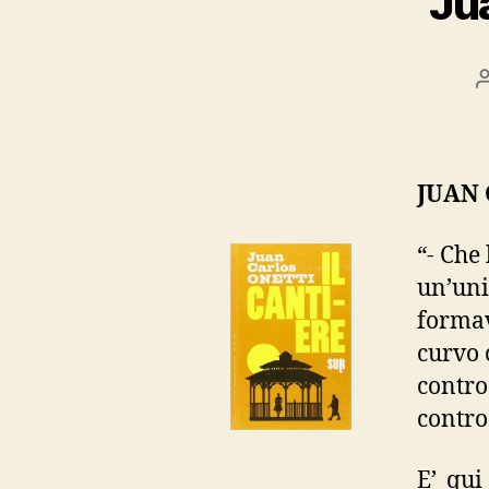
Jua
JUAN 
“- Che
un’unic
formav
curvo 
contro
contro
E’ qui