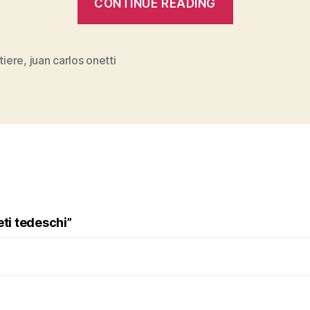
CONTINUE READING
Carlos
Onetti,
“Il
ntiere
,
juan carlos onetti
cantiere””
eti tedeschi”