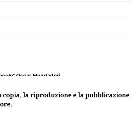
uncolo”, Oscar Mondadori
a copia, la riproduzione e la pubblicazione 
ore.
 morta”, Sellerio
ma. I maestri della regia nel teatro russo del Novecen