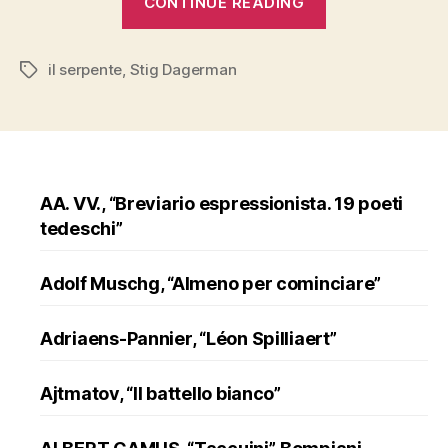
CONTINUE READING
DAGERMAN,
“Il
il serpente
,
Stig Dagerman
serpente”,
Tags
Iperborea”
AA. VV., “Breviario espressionista. 19 poeti
tedeschi”
Adolf Muschg, “Almeno per cominciare”
Adriaens-Pannier, “Léon Spilliaert”
Ajtmatov, “Il battello bianco”