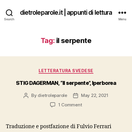
dietroleparole.it | appunti di lettura
Search
Menu
Tag:
il serpente
Categories
LETTERATURA SVEDESE
STIG DAGERMAN, “Il serpente”, Iperborea
By
dietroleparole
May 22, 2021
Post
Post
author
date
on
1 Comment
STIG
DAGERMAN,
“Il
Traduzione e postfazione di Fulvio Ferrari
serpente”,