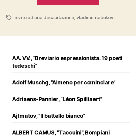
“Invito
a
invito ad una decapitazione
,
vladimir nabokov
una
Tags
decapitazione
AA. VV., “Breviario espressionista. 19 poeti
tedeschi”
Adolf Muschg, “Almeno per cominciare”
Adriaens-Pannier, “Léon Spilliaert”
Ajtmatov, “Il battello bianco”
ALBERT CAMUS, “Taccuini”, Bompiani