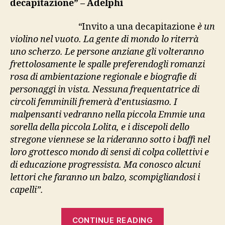
decapitazione” – Adelphi
decapitazione”
“
Invito a una decapitazione
è un
violino nel vuoto. La gente di mondo lo riterrà
uno scherzo. Le persone anziane gli volteranno
frettolosamente le spalle preferendogli romanzi
rosa di ambientazione regionale e biografie di
personaggi in vista. Nessuna frequentatrice di
circoli femminili fremerà d’entusiasmo. I
malpensanti vedranno nella piccola Emmie una
sorella della piccola Lolita, e i discepoli dello
stregone viennese se la rideranno sotto i baffi nel
loro grottesco mondo di sensi di colpa collettivi e
di educazione progressista. Ma conosco alcuni
lettori che faranno un balzo, scompigliandosi i
capelli”.
“Nabokov,
CONTINUE READING