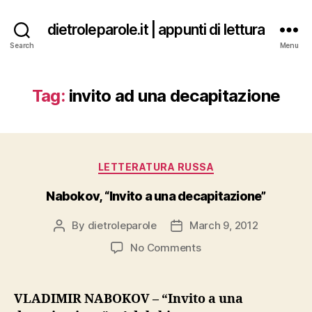
dietroleparole.it | appunti di lettura
Search
Menu
Tag:
invito ad una decapitazione
Categories
LETTERATURA RUSSA
Nabokov, “Invito a una decapitazione”
By
dietroleparole
March 9, 2012
Post
Post
author
date
on
No Comments
Nabokov,
“Invito
a
VLADIMIR NABOKOV – “Invito a una
una