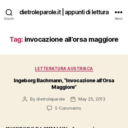
dietroleparole.it | appunti di lettura
Search
Menu
Tag:
invocazione all’orsa maggiore
Categories
LETTERATURA AUSTRIACA
Ingeborg Bachmann, “Invocazione all’Orsa
Maggiore”
By
dietroleparole
May 25, 2013
Post
Post
author
date
on
5 Comments
Ingeborg
Bachmann,
“Invocazione