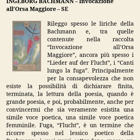
INGEBORG BACHMANN – Invocazione
all’Orsa
all’Orsa Maggiore – SE
Maggiore”
Rileggo spesso le liriche della
Bachmann e, tra quelle
contenute nella raccolta
“Invocazione all’Orsa
Maggiore”, ancora più spesso i
“Lieder auf der Flucht”, i “Canti
lungo la fuga”. Principalmente
per la consapevolezza che non
esiste la possibilità di dichiarare finita,
terminata, la lettura della poesia, quando è
grande poesia, e poi, probabilmente, anche per
convincermi che sia veramente esistita una
simile voce poetica, una simile voce poetica
femminile. Fuga, “Flucht”, è un termine che
ricorre spesso nel lessico poetico della