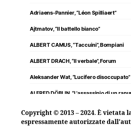
Adriaens-Pannier, “Léon Spilliaert”
Ajtmatov, “Il battello bianco”
ALBERT CAMUS, “Taccuini”, Bompiani
ALBERT DRACH, “Il verbale”, Forum
Aleksander Wat, “Lucifero disoccupato”
ALFRED DÖBLIN, “L’assassinio di un ran
Andreev, “Lazzaro e altre novelle”
Copyright © 2013 – 2024
.
È vietata l
espressamente autorizzate dall'aut
ANDRZEJ KUŚNIEWICZ, “Lezione di lingua