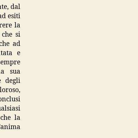
te, dal
d esiti
rere la
 che si
 che ad
tata e
 sempre
la sua
e degli
loroso,
onclusi
alsiasi
 che la
l’anima