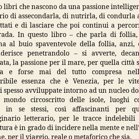
o libri che nascono da una passione intelligen
rio di assecondarla, di nutrirla, di condurla a
ttati e di lasciare che poi continui a percor
rada. In questo libro – che parla di follia,
na al buio spaventevole della follia, anzi,
aderisce penetrandolo – si avverte, decan
ta, la passione per il mare, per quella città
ta e forse mai del tutto compresa nel
ribile essenza che è Venezia, per le vit
 spesso avviluppate intorno ad un nucleo do
 mondo circoscritto delle isole, luoghi c
i in se stessi, così affascinanti per qu
nario letterario, per le tracce indelebili
atura è in grado di incidere nella mente e nel
ne, per il viaggio, reale o metaforico che sia.