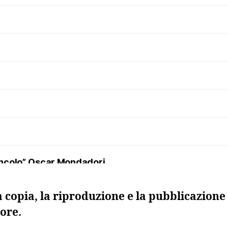
uncolo”, Oscar Mondadori
a copia, la riproduzione e la pubblicazione 
ore.
 morta”, Sellerio