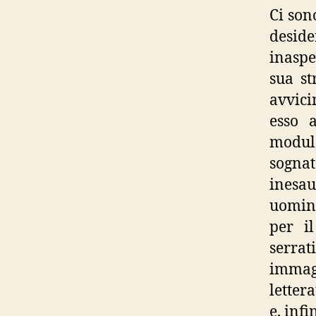
Ci son
deside
inaspe
sua st
avvici
esso 
modula
sogna
inesau
uomini
per il
serrat
immagi
letter
e, infi