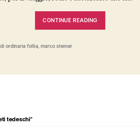
“Marco
CONTINUE READING
Steiner,
“Isole
di
 di ordinaria follia
,
marco steiner
ordinaria
follia””
eti tedeschi”