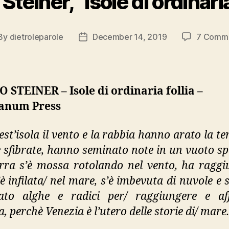
teiner, “Isole di ordinaria
By
dietroleparole
December 14, 2019
7 Comm
st
Post
thor
date
STEINER – Isole di ordinaria follia –
anum Press
est’isola il vento e la rabbia hanno arato la te
 sfibrate, hanno seminato note in un vuoto spa
erra s’è mossa rotolando nel vento, ha raggi
’è infilata/ nel mare, s’è imbevuta di nuvole e 
ato alghe e radici per/ raggiungere e af
, perchè Venezia è l’utero delle storie di/ mare.