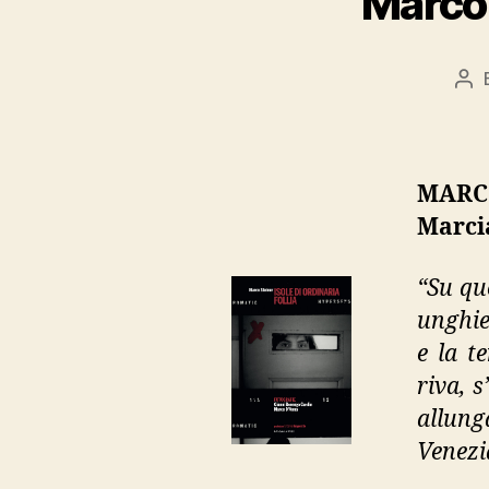
Marco S
Po
au
MARCO 
Marci
“Su qu
unghie
e la t
riva, s
allung
Venezia