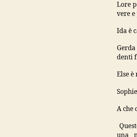
Lore p
vere e
Ida è 
Gerda 
denti f
Else è
Sophie
A che 
Questo
una m