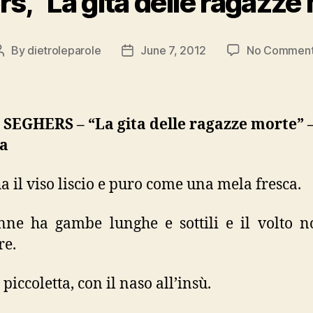
s, “La gita delle ragazze
By
dietroleparole
June 7, 2012
No Commen
Post
Post
author
date
SEGHERS – “La gita delle ragazze morte” 
a
a il viso liscio e puro come una mela fresca.
ne ha gambe lunghe e sottili e il volto n
re.
piccoletta, con il naso all’insù.