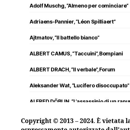
Adolf Muschg, “Almeno per cominciare”
Adriaens-Pannier, “Léon Spilliaert”
Ajtmatov, “Il battello bianco”
ALBERT CAMUS, “Taccuini”, Bompiani
ALBERT DRACH, “Il verbale”, Forum
Aleksander Wat, “Lucifero disoccupato”
ALFRED DÖBLIN, “L’assassinio di un ran
Andreev, “Lazzaro e altre novelle”
Copyright © 2013 – 2024
.
È vietata l