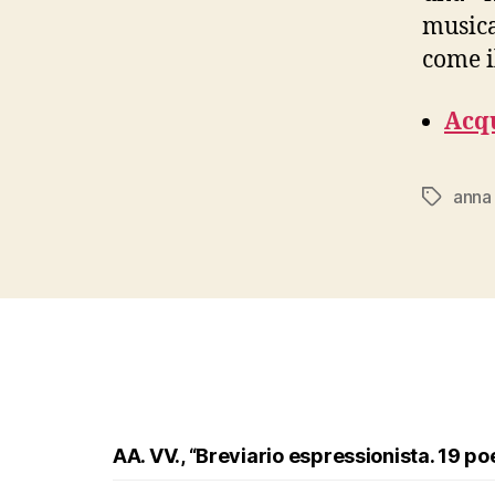
musica
come i
Acqu
anna
Tags
AA. VV., “Breviario espressionista. 19 po