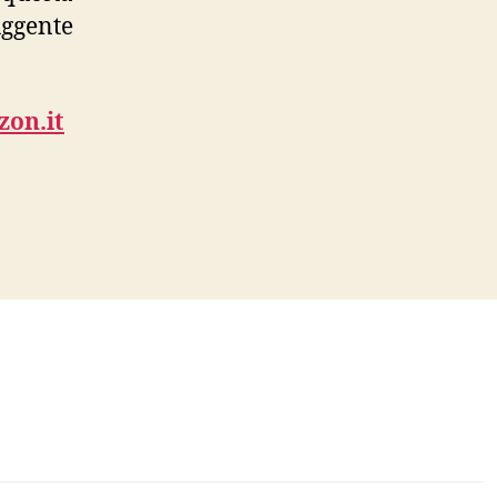
uggente
zon.it