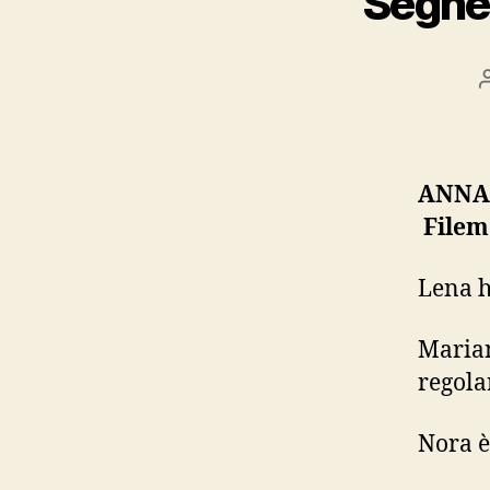
Segher
ANNA 
Filem
Lena h
Marian
regola
Nora è 