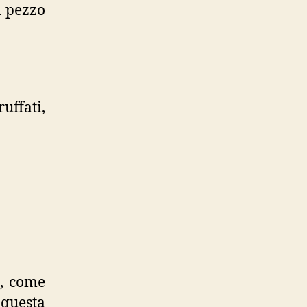
n pezzo
uffati,
o, come
questa