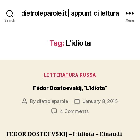
dietroleparole.it | appunti di lettura
Search
Menu
Tag:
L’idiota
Categories
LETTERATURA RUSSA
Fëdor Dostoevskij, “L’idiota”
By
dietroleparole
January 8, 2015
Post
Post
author
date
on
4 Comments
Fëdor
Dostoevskij,
“L’idiota”
FEDOR DOSTOEVSKIJ – L’idiota – Einaudi