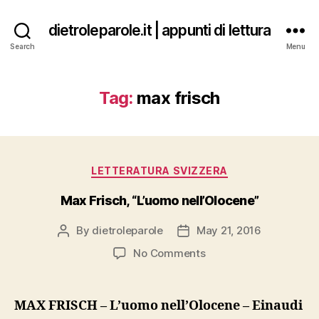
dietroleparole.it | appunti di lettura
Search
Menu
Tag:
max frisch
Categories
LETTERATURA SVIZZERA
Max Frisch, “L’uomo nell’Olocene”
By
dietroleparole
May 21, 2016
Post
Post
author
date
on
No Comments
Max
Frisch,
“L’uomo
MAX FRISCH – L’uomo nell’Olocene – Einaudi
nell’Olocene”