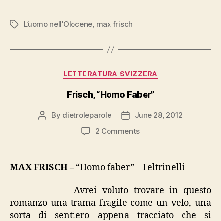
“L’uomo
nell’Olocene”
L’uomo nell’Olocene
,
max frisch
Tags
Categories
LETTERATURA SVIZZERA
Frisch, “Homo Faber”
By
dietroleparole
June 28, 2012
Post
Post
author
date
on
2 Comments
Frisch,
“Homo
Faber”
MAX FRISCH –
“Homo faber” – Feltrinelli
Avrei voluto trovare in questo
romanzo una trama fragile come un velo, una
sorta di sentiero appena tracciato che si