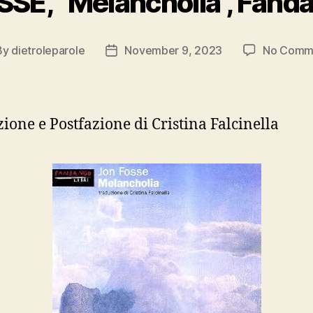
SE, “Melancholia”, Fandan
By
dietroleparole
November 9, 2023
No Comm
t
Post
hor
date
ione e Postfazione di Cristina Falcinella