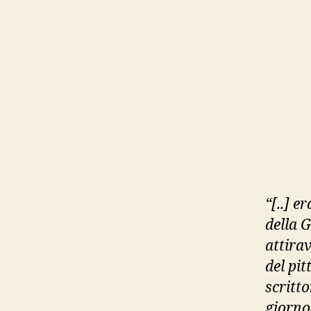
“[..] e
della G
attirav
del pit
scritt
giorno,