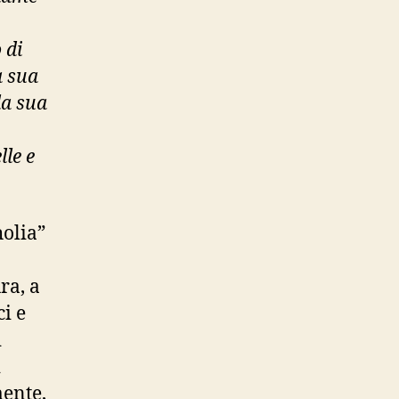
 di
a sua
lla sua
lle e
holia”
ra, a
i e
i
i
mente,