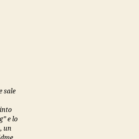
e sale
pinto
g” e lo
, un
Vidme