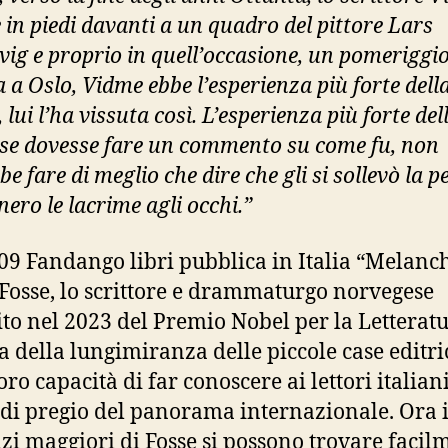
 in piedi davanti a un quadro del pittore Lars
vig e proprio in quell’occasione, un pomeriggio
a a Oslo, Vidme ebbe l’esperienza più forte dell
ì, lui l’ha vissuta così. L’esperienza più forte de
E se dovesse fare un commento su come fu, non
e fare di meglio che dire che gli si sollevò la pe
nero le lacrime agli occhi.”
09 Fandango libri pubblica in Italia “Melanc
 Fosse, lo scrittore e drammaturgo norvegese
ito nel 2023 del Premio Nobel per la Letteratu
a della lungimiranza delle piccole case editric
oro capacità di far conoscere ai lettori italian
 di pregio del panorama internazionale. Ora 
i maggiori di Fosse si possono trovare facil