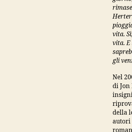
rimase
Herter
pioggi
vita. S
vita. 
saprebb
gli ven
Nel 20
di Jon
insign
riprov
della l
autori
romanz