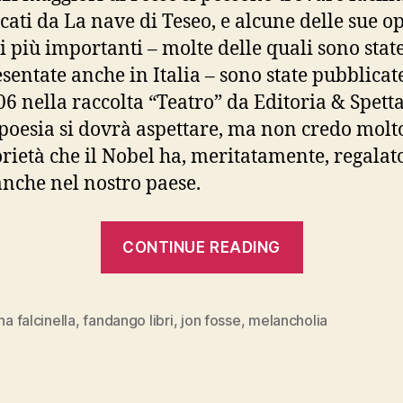
cati da La nave di Teseo, e alcune delle sue o
li più importanti – molte delle quali sono stat
sentate anche in Italia – sono state pubblicat
06 nella raccolta “Teatro” da Editoria & Spetta
 poesia si dovrà aspettare, ma non credo molt
orietà che il Nobel ha, meritatamente, regalat
anche nel nostro paese.
“JON
CONTINUE READING
FOSSE,
“Melanchol
Fandango
ina falcinella
,
fandango libri
,
jon fosse
,
melancholia
libri”