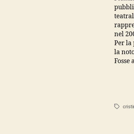
pubbli
teatra
rappre
nel 20
Per la
la not
Fosse 
crist
Tags