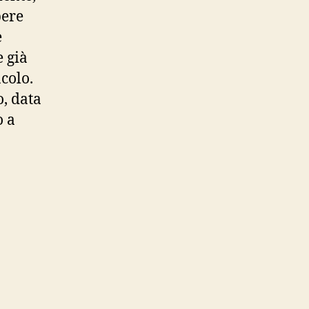
pere
e
e già
colo.
o, data
o a
ia”,