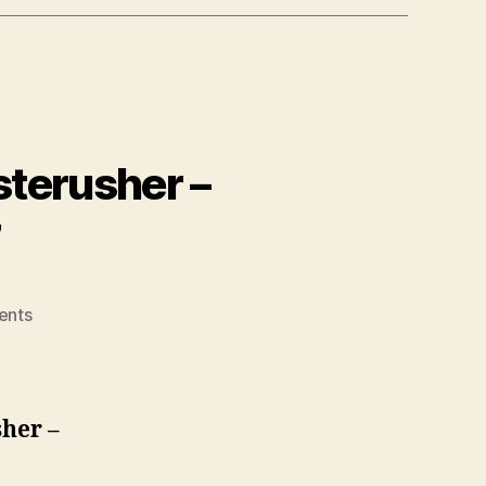
sterusher –
”
on
ents
Michele
Mari,
Francesco
Pernigo
her –
“Asterusher
–