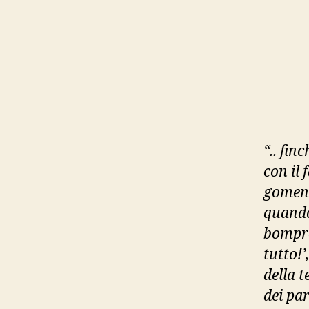
“.. fin
con il
gomena
quando
bompre
tutto!’
della t
dei pa