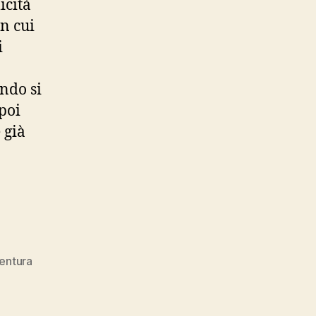
icità
in cui
i
ndo si
poi
 già
entura