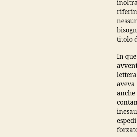
inoltr
riferi
nessun
bisogn
titolo 
In que
avvent
lettera
aveva 
anche 
contam
inesau
espedi
forzat