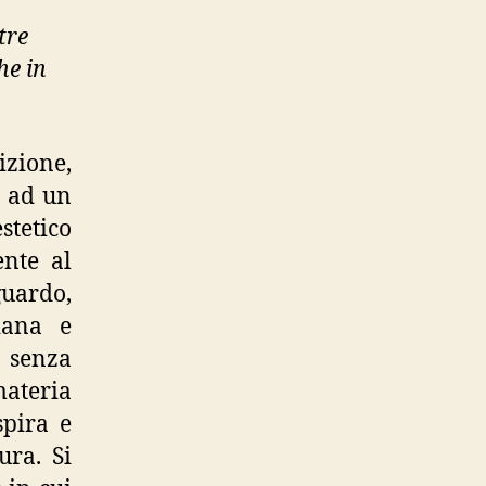
Autobiografia
tre
per
feticci”
he in
izione,
e ad un
estetico
ente al
ardo,
iana e
 senza
materia
spira e
ura. Si