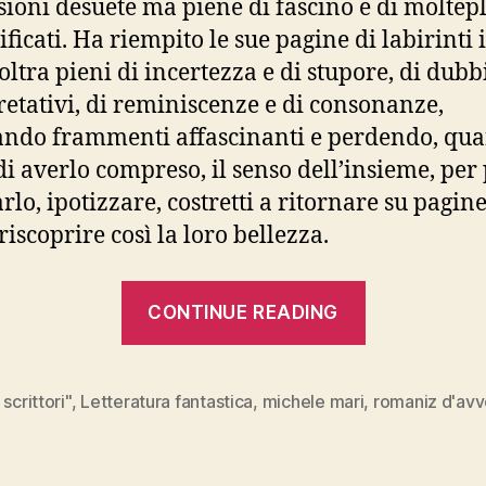
sioni desuete ma piene di fascino e di moltepl
ificati. Ha riempito le sue pagine di labirinti 
noltra pieni di incertezza e di stupore, di dubb
retativi, di reminiscenze e di consonanze,
ando frammenti affascinanti e perdendo, qua
di averlo compreso, il senso dell’insieme, per 
rlo, ipotizzare, costretti a ritornare su pagine
 riscoprire così la loro bellezza.
“MICHELE
CONTINUE READING
MARI,
“La
stiva
 scrittori"
,
Letteratura fantastica
,
michele mari
,
romaniz d'avv
e
l’abisso”,