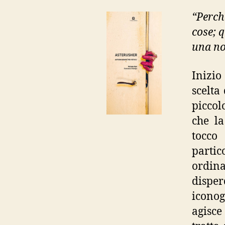
“Perch
cose; q
una no
Inizio
scelta
piccolo
che la
tocc
parti
ordin
disper
iconog
agisce