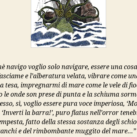
chè navigo voglio solo navigare, essere una cosa
 fasciame e l’alberatura velata, vibrare come un
 tesa, impregnarmi di mare come le vele di fio
 le onde son prese di punta e la schiuma sorm
sso, sì, voglio essere pura voce imperiosa, ‘Mo
, ‘Inverti la barra!’, puro flatus nell’orror tene
empesta, fatto della stessa sostanza degli schi
ranchi e del rimbombante muggito del mare…”