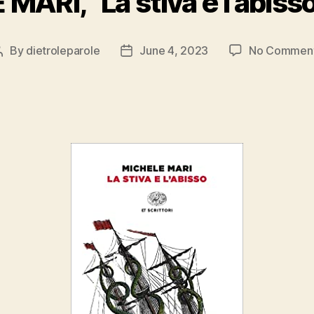
ARI, “La stiva e l’abisso
By
dietroleparole
June 4, 2023
No Commen
Post
Post
author
date