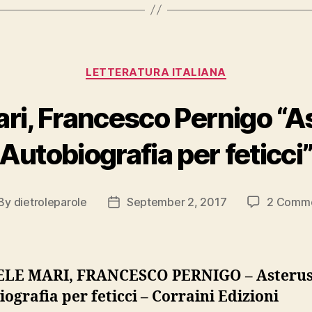
Einaudi”
Categories
LETTERATURA ITALIANA
ri, Francesco Pernigo “A
Autobiografia per feticci
By
dietroleparole
September 2, 2017
2 Comm
st
Post
thor
date
LE MARI, FRANCESCO PERNIGO – Asterus
ografia per feticci – Corraini Edizioni