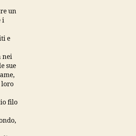
are un
 i
ti e
 nei
le sue
rame,
 loro
io filo
mondo,