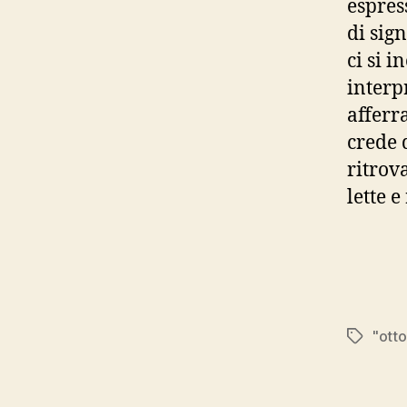
espres
di sign
ci si i
interp
afferr
crede 
ritrova
lette e
"otto
Tags