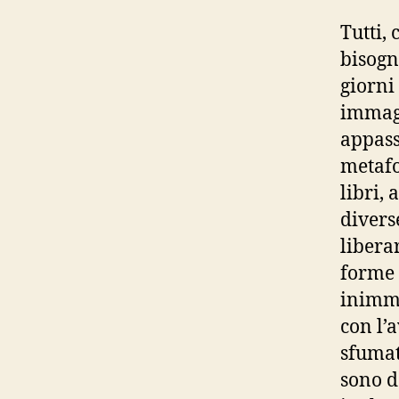
Tutti,
bisogn
giorni
immagi
appass
metafo
libri,
divers
liberar
forme 
inimma
con l’
sfumat
sono de