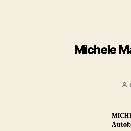
Michele Ma
Po
au
MICHE
Autobi