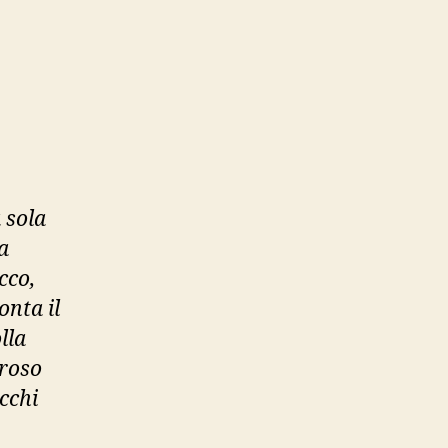
 sola
a
cco,
onta il
lla
broso
occhi