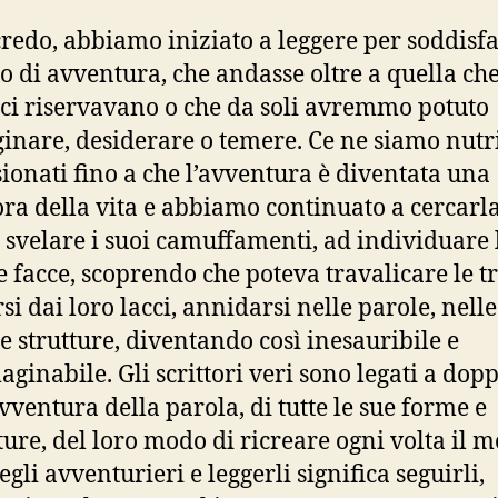
 credo, abbiamo iniziato a leggere per soddisf
o di avventura, che andasse oltre a quella che
 ci riservavano o che da soli avremmo potuto
nare, desiderare o temere. Ce ne siamo nutri
ionati fino a che l’avventura è diventata una
ra della vita e abbiamo continuato a cercarla
 a svelare i suoi camuffamenti, ad individuare 
e facce, scoprendo che poteva travalicare le t
si dai loro lacci, annidarsi nelle parole, nelle
e strutture, diventando così inesauribile e
ginabile. Gli scrittori veri sono legati a dopp
avventura della parola, di tutte le sue forme e
ure, del loro modo di ricreare ogni volta il 
gli avventurieri e leggerli significa seguirli,