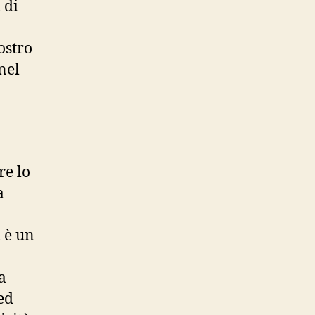
 di
ostro
nel
re lo
a
 è un
a
ed