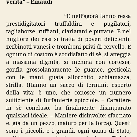
verità” – Einaudi
verità”
“E nell’agorà fanno ressa
prestidigitatori truffaldini e pugilatori,
tagliaborse, ruffiani, ciarlatani e puttane. E nel
migliore dei casi si tratta di poveri deficienti,
zerbinotti vanesi e tromboni privi di cervello. E
ognuno di costoro è soddisfatto di sè, si atteggia
a massima dignità, si inchina con cortesia,
gonfia grossolanamente le guance, gesticola
con le mani, guata allocchito, schiamazza,
strilla. (Hanno un sacco di termini: esperto
della vita: è uno, che conosce un numero
sufficiente di furfanterie spicciole. – Carattere
in sè concluso: ha finalmente disimparato
qualsiasi ideale. – Maniere disinvolte: sfacciato
e, già da un pezzo, maturo per la forca). Questi
sono i piccoli; e i grandi: ogni uomo di Stato,