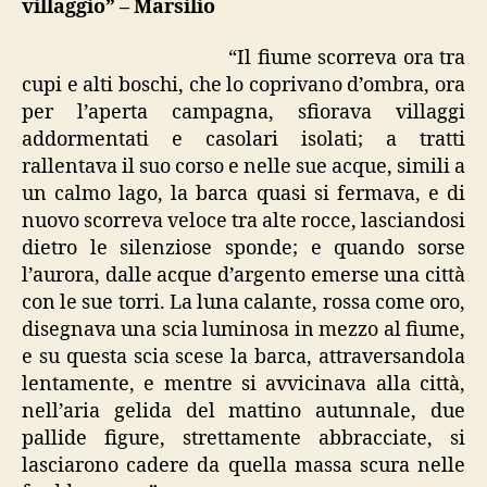
villaggio” – Marsilio
nel
villaggio”
“Il fiume scorreva ora tra
cupi e alti boschi, che lo coprivano d’ombra, ora
per l’aperta campagna, sfiorava villaggi
addormentati e casolari isolati; a tratti
rallentava il suo corso e nelle sue acque, simili a
un calmo lago, la barca quasi si fermava, e di
nuovo scorreva veloce tra alte rocce, lasciandosi
dietro le silenziose sponde; e quando sorse
l’aurora, dalle acque d’argento emerse una città
con le sue torri. La luna calante, rossa come oro,
disegnava una scia luminosa in mezzo al fiume,
e su questa scia scese la barca, attraversandola
lentamente, e mentre si avvicinava alla città,
nell’aria gelida del mattino autunnale, due
pallide figure, strettamente abbracciate, si
lasciarono cadere da quella massa scura nelle