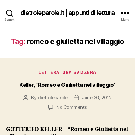
dietroleparole.it | appunti di lettura
Search
Menu
Tag:
romeo e giulietta nel villaggio
Categories
LETTERATURA SVIZZERA
Keller, “Romeo e Giulietta nel villaggio”
By
dietroleparole
June 20, 2012
Post
Post
author
date
on
No Comments
Keller,
“Romeo
e
GOTTFRIED KELLER – “Romeo e Giulietta nel
Giulietta