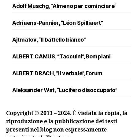
Adolf Muschg, “Almeno per cominciare”
Adriaens-Pannier, “Léon Spilliaert”
Ajtmatov, “Il battello bianco”
ALBERT CAMUS, “Taccuini”, Bompiani
ALBERT DRACH, “Il verbale”, Forum
Aleksander Wat, “Lucifero disoccupato”
ALFRED DÖBLIN, “L’assassinio di un
Copyright © 2013 – 2024
.
È vietata la copia, la
ranuncolo”, Oscar Mondadori
riproduzione e la pubblicazione dei testi
presenti nel blog non espressamente
Andreev, “Lazzaro e altre novelle”