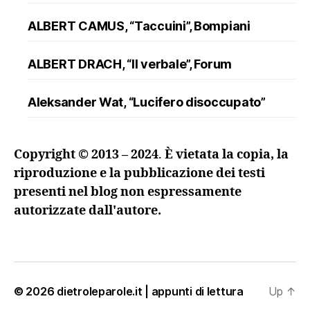
ALBERT CAMUS, “Taccuini”, Bompiani
ALBERT DRACH, “Il verbale”, Forum
Aleksander Wat, “Lucifero disoccupato”
ALFRED DÖBLIN, “L’assassinio di un
Copyright © 2013 – 2024
.
È vietata la copia, la
ranuncolo”, Oscar Mondadori
riproduzione e la pubblicazione dei testi
presenti nel blog non espressamente
Andreev, “Lazzaro e altre novelle”
autorizzate dall'autore.
ANDRZEJ KUŚNIEWICZ, “Lezione di lingua
morta”, Sellerio
Angelo Maria Ripellino, “Il trucco e l’anima. I
© 2026
dietroleparole.it | appunti di lettura
Up
↑
maestri della regia nel teatro russo del