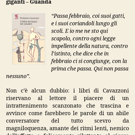
giganti – Guanda
dei
giganti”
“Passa febbraio, coi suoi gatti,
e i suoi coriandoli lungo gli
scoli. E io me ne sto qui
scapolo, contro ogni legge
impellente della natura, contro
l’istinto, che dice che in
febbraio ci si congiunge, con la
prima che passa. Qui non passa
nessuno”.
Non c’è alcun dubbio: i libri di Cavazzoni
riservano al lettore il piacere di un
intrattenimento scanzonato che trascina e
avvince come farebbero le parole di un abile
conversatore del tutto scevro da
magniloquenza, amante dei ritmi lenti, nemico