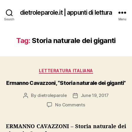
dietroleparole.it | appunti di lettura
Search
Menu
Tag:
Storia naturale dei giganti
Categories
LETTERATURA ITALIANA
Ermanno Cavazzoni, “Storia naturale dei giganti”
By
dietroleparole
June 19, 2017
Post
Post
author
date
on
No Comments
Ermanno
Cavazzoni,
“Storia
ERMANNO CAVAZZONI – Storia naturale dei
naturale