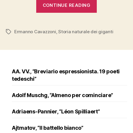
“Ermanno
CONTINUE READING
Cavazzoni,
“Storia
naturale
Ermanno Cavazzoni
,
Storia naturale dei giganti
Tags
dei
giganti””
AA. VV., “Breviario espressionista. 19 poeti
tedeschi”
Adolf Muschg, “Almeno per cominciare”
Adriaens-Pannier, “Léon Spilliaert”
Ajtmatov, “Il battello bianco”