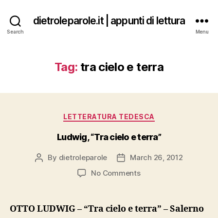
dietroleparole.it | appunti di lettura
Search
Menu
Tag:
tra cielo e terra
Categories
LETTERATURA TEDESCA
Ludwig, “Tra cielo e terra”
By
dietroleparole
March 26, 2012
Post
Post
author
date
on
No Comments
Ludwig,
“Tra
cielo
OTTO LUDWIG – “Tra cielo e terra” – Salerno
e