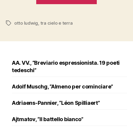
“Tra
cielo
e
otto ludwig
,
tra cielo e terra
Tags
terra””
AA. VV., “Breviario espressionista. 19 poeti
tedeschi”
Adolf Muschg, “Almeno per cominciare”
Adriaens-Pannier, “Léon Spilliaert”
Ajtmatov, “Il battello bianco”