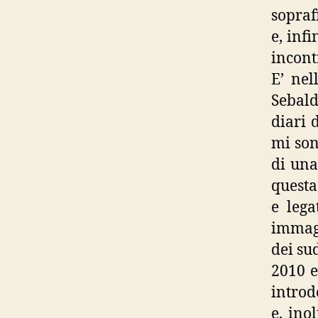
sopraf
e, inf
incont
E’ nel
Sebald
diari 
mi son
di una
questa
e lega
immagi
dei su
2010 e
introd
e, ino