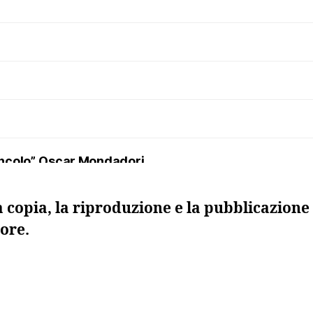
uncolo”, Oscar Mondadori
a copia, la riproduzione e la pubblicazione 
ore.
 morta”, Sellerio
ma. I maestri della regia nel teatro russo del Novecen