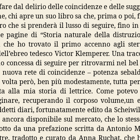
fare dal delirio delle coincidenze e delle sugg
ine, chi apre un suo libro sa che, prima o poi, 
ro che si prenderà il lusso di seguire, fino in
le pagine di “Storia naturale della distruzi
 che ho trovato il primo accenno agli ste
dell’ebreo tedesco Victor Klemperer. Una trac
o concessa di seguire per ritrovarmi nel be
 nuova rete di coincidenze – potenza sebal
 volta però, ben più modestamente, tutta pe
ta alla mia storia di lettrice. Come potevo 
nare, recuperando il corposo volume,un e
ddetti diari, fortunatamente edito da Scheiwil
 ancora disponibile sul mercato, che lo stess
otto da una prefazione scritta da Antonio 
ltre, tradotto e curato da Anna Ruchat, che 