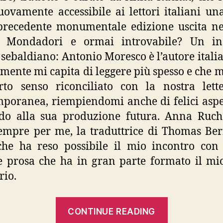
uovamente accessibile ai lettori italiani un
precedente monumentale edizione uscita n
o Mondadori e ormai introvabile? Un ind
o sebaldiano: Antonio Moresco è l’autore itali
mente mi capita di leggere più spesso e che m
to senso riconciliato con la nostra lett
poranea, riempiendomi anche di felici aspe
do alla sua produzione futura. Anna Ruch
empre per me, la traduttrice di Thomas Be
che ha reso possibile il mio incontro con
 prosa che ha in gran parte formato il mi
rio.
“Victor
CONTINUE READING
Klemperer,