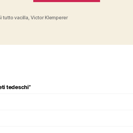
“E
così
ì tutto vacilla
,
Victor Klemperer
tutto
vacilla””
eti tedeschi”