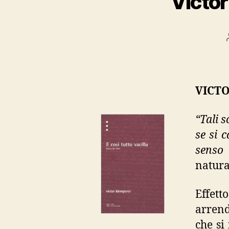
Victor
VICTOR
“Tali s
se si 
senso 
natura
Effett
arrend
che si