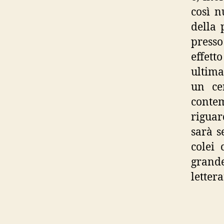
così n
della 
press
effett
ultima
un cer
contem
riguar
sarà s
colei 
grande
lettera