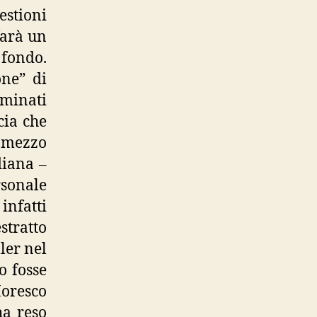
estioni
farà un
 fondo.
one” di
rminati
cia che
l mezzo
diana –
rsonale
infatti
stratto
ler nel
o fosse
Moresco
ha reso