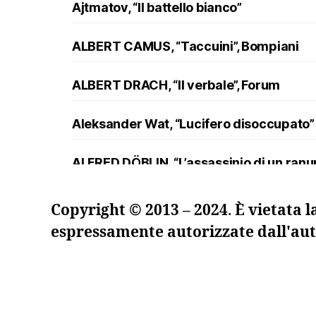
Ajtmatov, “Il battello bianco”
ALBERT CAMUS, “Taccuini”, Bompiani
ALBERT DRACH, “Il verbale”, Forum
Aleksander Wat, “Lucifero disoccupato”
ALFRED DÖBLIN, “L’assassinio di un ran
Andreev, “Lazzaro e altre novelle”
Copyright © 2013 – 2024
.
È vietata l
espressamente autorizzate dall'aut
ANDRZEJ KUŚNIEWICZ, “Lezione di lingua
Angelo Maria Ripellino, “Il trucco e l’ani