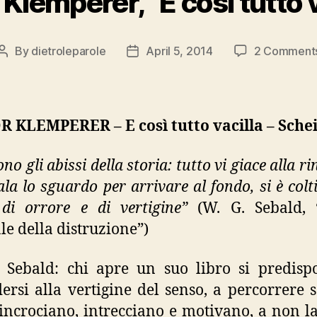
 Klemperer, “E così tutto v
By
dietroleparole
April 5, 2014
2 Comment
Post
Post
author
date
 KLEMPERER – E così tutto vacilla – Schei
ono gli abissi della storia: tutto vi giace alla ri
cala lo sguardo per arrivare al fondo, si è colt
di orrore e di vertigine”
(W. G. Sebald, “
le della distruzione”)
o Sebald: chi apre un suo libro si predis
ersi alla vertigine del senso, a percorrere s
 incrociano, intrecciano e motivano, a non la