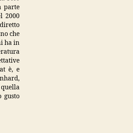
a parte
el 2000
iretto
ano che
i ha in
eratura
ttative
at è, e
rnhard,
 quella
o gusto