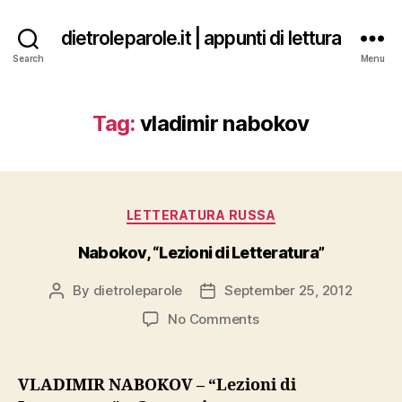
dietroleparole.it | appunti di lettura
Search
Menu
Tag:
vladimir nabokov
Categories
LETTERATURA RUSSA
Nabokov, “Lezioni di Letteratura”
By
dietroleparole
September 25, 2012
Post
Post
author
date
on
No Comments
Nabokov,
“Lezioni
di
VLADIMIR NABOKOV – “Lezioni di
Letteratura”