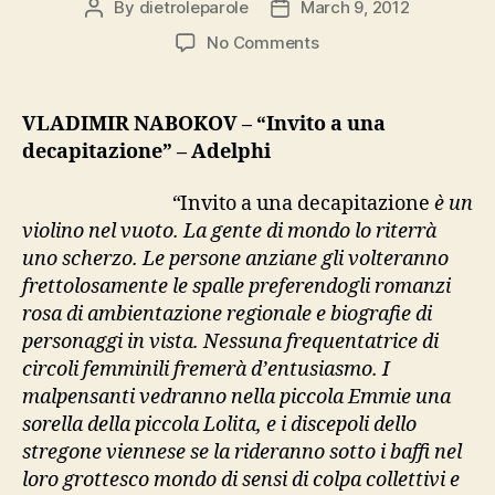
By
dietroleparole
March 9, 2012
Post
Post
author
date
on
No Comments
Nabokov,
“Invito
a
VLADIMIR NABOKOV – “Invito a una
una
decapitazione” – Adelphi
decapitazione”
“
Invito a una decapitazione
è un
violino nel vuoto. La gente di mondo lo riterrà
uno scherzo. Le persone anziane gli volteranno
frettolosamente le spalle preferendogli romanzi
rosa di ambientazione regionale e biografie di
personaggi in vista. Nessuna frequentatrice di
circoli femminili fremerà d’entusiasmo. I
malpensanti vedranno nella piccola Emmie una
sorella della piccola Lolita, e i discepoli dello
stregone viennese se la rideranno sotto i baffi nel
loro grottesco mondo di sensi di colpa collettivi e