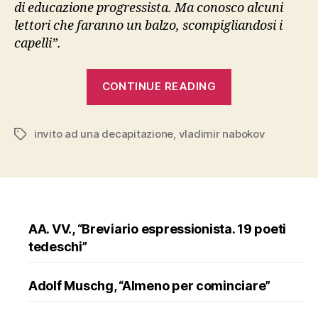
di educazione progressista. Ma conosco alcuni
lettori che faranno un balzo, scompigliandosi i
capelli”.
“Nabokov,
CONTINUE READING
“Invito
a
invito ad una decapitazione
,
vladimir nabokov
una
Tags
decapitazione
AA. VV., “Breviario espressionista. 19 poeti
tedeschi”
Adolf Muschg, “Almeno per cominciare”