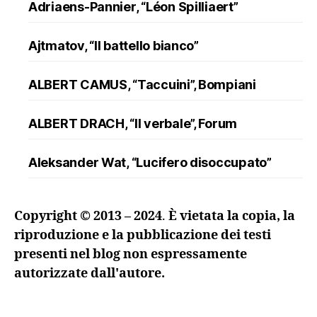
Adriaens-Pannier, “Léon Spilliaert”
Ajtmatov, “Il battello bianco”
ALBERT CAMUS, “Taccuini”, Bompiani
ALBERT DRACH, “Il verbale”, Forum
Aleksander Wat, “Lucifero disoccupato”
ALFRED DÖBLIN, “L’assassinio di un
Copyright © 2013 – 2024
.
È vietata la copia, la
ranuncolo”, Oscar Mondadori
riproduzione e la pubblicazione dei testi
presenti nel blog non espressamente
Andreev, “Lazzaro e altre novelle”
autorizzate dall'autore.
ANDRZEJ KUŚNIEWICZ, “Lezione di lingua
morta”, Sellerio