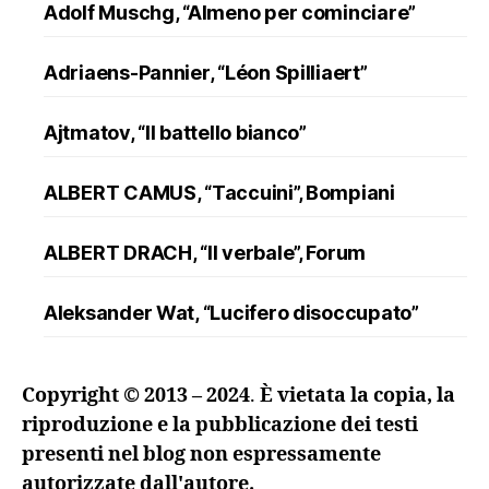
Adolf Muschg, “Almeno per cominciare”
Adriaens-Pannier, “Léon Spilliaert”
Ajtmatov, “Il battello bianco”
ALBERT CAMUS, “Taccuini”, Bompiani
ALBERT DRACH, “Il verbale”, Forum
Aleksander Wat, “Lucifero disoccupato”
ALFRED DÖBLIN, “L’assassinio di un
Copyright © 2013 – 2024
.
È vietata la copia, la
ranuncolo”, Oscar Mondadori
riproduzione e la pubblicazione dei testi
presenti nel blog non espressamente
Andreev, “Lazzaro e altre novelle”
autorizzate dall'autore.