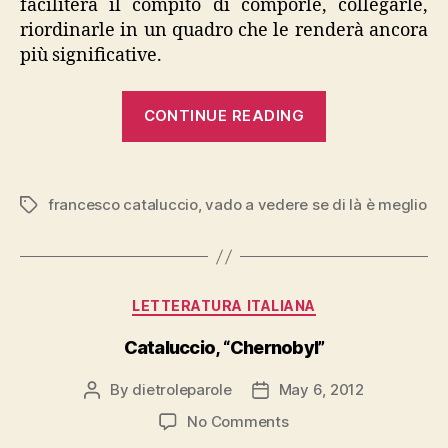
faciliterà il compito di comporle, collegarle,
riordinarle in un quadro che le renderà ancora
più significative.
“Cataluccio,
CONTINUE READING
“Vado
a
vedere
francesco cataluccio
,
vado a vedere se di là è meglio
Tags
se
di
là
è
Categories
LETTERATURA ITALIANA
meglio””
Cataluccio, “Chernobyl”
By
dietroleparole
May 6, 2012
Post
Post
author
date
on
No Comments
Cataluccio,