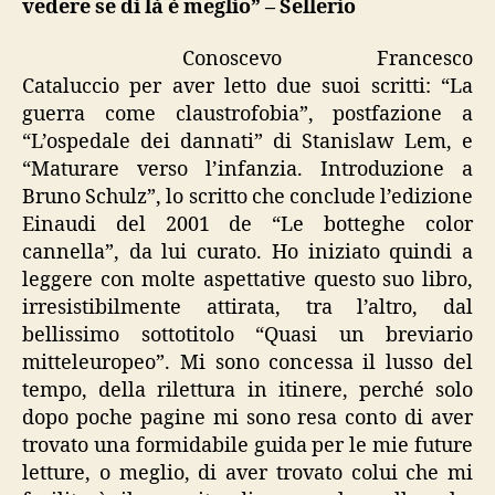
vedere se di là è meglio” – Sellerio
se
di
Conoscevo Francesco
là
Cataluccio per aver letto due suoi scritti: “La
è
guerra come claustrofobia”, postfazione a
meglio”
“L’ospedale dei dannati” di Stanislaw Lem, e
“Maturare verso l’infanzia. Introduzione a
Bruno Schulz”, lo scritto che conclude l’edizione
Einaudi del 2001 de “Le botteghe color
cannella”, da lui curato. Ho iniziato quindi a
leggere con molte aspettative questo suo libro,
irresistibilmente attirata, tra l’altro, dal
bellissimo sottotitolo “Quasi un breviario
mitteleuropeo”. Mi sono concessa il lusso del
tempo, della rilettura in itinere, perché solo
dopo poche pagine mi sono resa conto di aver
trovato una formidabile guida per le mie future
letture, o meglio, di aver trovato colui che mi