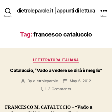
dietroleparole.it | appunti di lettura
Search
Menu
Tag:
francesco cataluccio
Categories
LETTERATURA ITALIANA
Cataluccio, “Vado a vedere se di là è meglio”
By
dietroleparole
May 6, 2012
Post
Post
author
date
on
3 Comments
Cataluccio,
“Vado
a
FRANCESCO M. CATALUCCIO – “Vado a
vedere