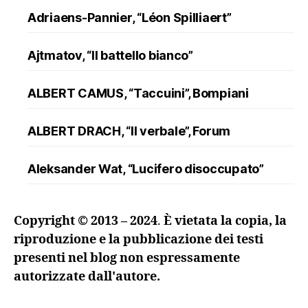
Adriaens-Pannier, “Léon Spilliaert”
Ajtmatov, “Il battello bianco”
ALBERT CAMUS, “Taccuini”, Bompiani
ALBERT DRACH, “Il verbale”, Forum
Aleksander Wat, “Lucifero disoccupato”
ALFRED DÖBLIN, “L’assassinio di un
Copyright © 2013 – 2024
.
È vietata la copia, la
ranuncolo”, Oscar Mondadori
riproduzione e la pubblicazione dei testi
presenti nel blog non espressamente
Andreev, “Lazzaro e altre novelle”
autorizzate dall'autore.
ANDRZEJ KUŚNIEWICZ, “Lezione di lingua