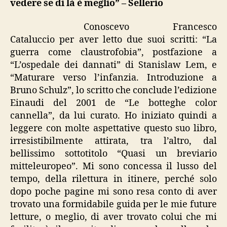
vedere se di là è meglio” – Sellerio
se
di
Conoscevo Francesco
là
Cataluccio per aver letto due suoi scritti: “La
è
guerra come claustrofobia”, postfazione a
meglio”
“L’ospedale dei dannati” di Stanislaw Lem, e
“Maturare verso l’infanzia. Introduzione a
Bruno Schulz”, lo scritto che conclude l’edizione
Einaudi del 2001 de “Le botteghe color
cannella”, da lui curato. Ho iniziato quindi a
leggere con molte aspettative questo suo libro,
irresistibilmente attirata, tra l’altro, dal
bellissimo sottotitolo “Quasi un breviario
mitteleuropeo”. Mi sono concessa il lusso del
tempo, della rilettura in itinere, perché solo
dopo poche pagine mi sono resa conto di aver
trovato una formidabile guida per le mie future
letture, o meglio, di aver trovato colui che mi