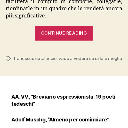
faciliterà il compito di comporle, collegarle,
riordinarle in un quadro che le renderà ancora
più significative.
“Cataluccio,
CONTINUE READING
“Vado
a
vedere
francesco cataluccio
,
vado a vedere se di là è meglio
Tags
se
di
là
è
meglio””
AA. VV., “Breviario espressionista. 19 poeti
tedeschi”
Adolf Muschg, “Almeno per cominciare”