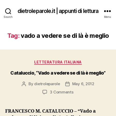
dietroleparole.it | appunti di lettura
Search
Menu
Tag:
vado a vedere se di là è meglio
Categories
LETTERATURA ITALIANA
Cataluccio, “Vado a vedere se di là è meglio”
By
dietroleparole
May 6, 2012
Post
Post
author
date
on
3 Comments
Cataluccio,
“Vado
a
FRANCESCO M. CATALUCCIO – “Vado a
vedere