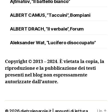
Ajtmatov, “Il battello bianco”
ALBERT CAMUS, “Taccuini”, Bompiani
ALBERT DRACH, “Il verbale”, Forum
Aleksander Wat, “Lucifero disoccupato”
ALFRED DÖBLIN, “L’assassinio di un
Copyright © 2013 – 2024
.
È vietata la copia, la
ranuncolo”, Oscar Mondadori
riproduzione e la pubblicazione dei testi
presenti nel blog non espressamente
Andreev, “Lazzaro e altre novelle”
autorizzate dall'autore.
ANDRZEJ KUŚNIEWICZ, “Lezione di lingua
morta”, Sellerio
Angelo Maria Ripellino, “Il trucco e l’anima. I
© 2026
dietroleparole.it | appunti di lettura
Up
↑