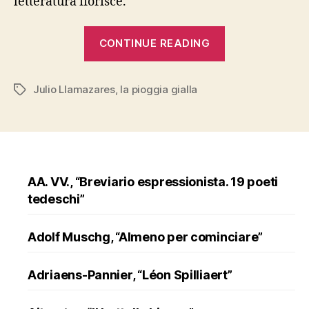
letteratura fiorisce.
“Julio
CONTINUE READING
Llamazares,
“La
Julio Llamazares
,
la pioggia gialla
pioggia
Tags
gialla””
AA. VV., “Breviario espressionista. 19 poeti
tedeschi”
Adolf Muschg, “Almeno per cominciare”
Adriaens-Pannier, “Léon Spilliaert”