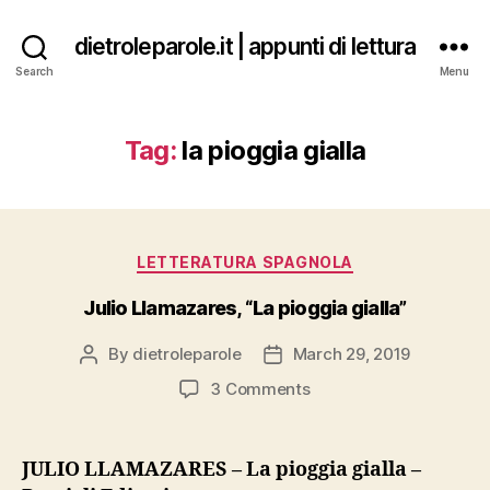
dietroleparole.it | appunti di lettura
Search
Menu
Tag:
la pioggia gialla
Categories
LETTERATURA SPAGNOLA
Julio Llamazares, “La pioggia gialla”
By
dietroleparole
March 29, 2019
Post
Post
author
date
on
3 Comments
Julio
Llamazares,
“La
JULIO LLAMAZARES – La pioggia gialla –
pioggia