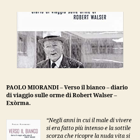
Miorandi,
“Verso
il
bianco
–
diario
di
viaggio
sulle
orme
di
Robert
PAOLO MIORANDI – Verso il bianco – diario
Walser”
di viaggio sulle orme di Robert Walser –
Exòrma.
“Negli anni in cui il male di vivere
si era fatto più intenso e la sottile
scorza che ricopre la nuda vita si