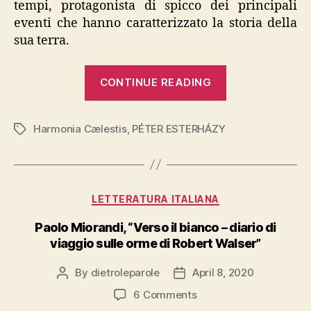
tempi, protagonista di spicco dei principali
eventi che hanno caratterizzato la storia della
sua terra.
“PÉTER
CONTINUE READING
ESTERHÁZY,
“Harmonia
Harmonia Cælestis
,
PÉTER ESTERHÁZY
Cælestis””
Tags
Categories
LETTERATURA ITALIANA
Paolo Miorandi, “Verso il bianco – diario di
viaggio sulle orme di Robert Walser”
By
dietroleparole
April 8, 2020
Post
Post
author
date
on
6 Comments
Paolo