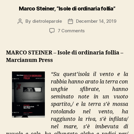
Marco Steiner, “Isole di ordinaria follia”
By
dietroleparole
December 14, 2019
Post
Post
author
date
on
7 Comments
Marco
Steiner,
“Isole
MARCO STEINER – Isole di ordinaria follia –
di
Marcianum Press
ordinaria
follia”
“Su quest’isola il vento e la
rabbia hanno arato la terra con
unghie sfibrate, hanno
seminato note in un vuoto
spartito,/ e la terra s’è mossa
rotolando nel vento, ha
raggiunto la riva, s’è infilata/
nel mare, s’è imbevuta di