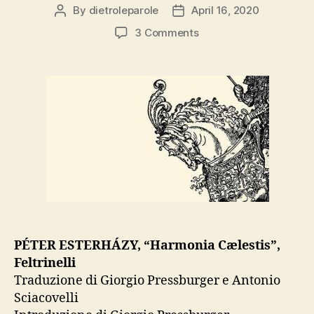
By
dietroleparole
April 16, 2020
Post
Post
author
date
on
3 Comments
PÉTER
ESTERHÁZY,
“Harmonia
Cælestis”
PÉTER ESTERHÁZY, “Harmonia Cælestis”,
Feltrinelli
Traduzione di Giorgio Pressburger e Antonio
Sciacovelli