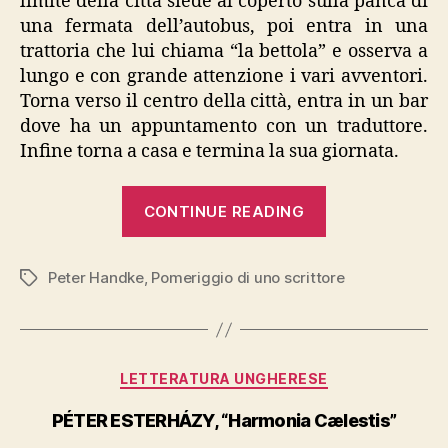
limite della città siede al coperto sulla panca di
una fermata dell’autobus, poi entra in una
trattoria che lui chiama “la bettola” e osserva a
lungo e con grande attenzione i vari avventori.
Torna verso il centro della città, entra in un bar
dove ha un appuntamento con un traduttore.
Infine torna a casa e termina la sua giornata.
“PETER
CONTINUE READING
HANDKE,
“Pomeriggio
Peter Handke
,
Pomeriggio di uno scrittore
di
Tags
uno
scrittore””
Categories
LETTERATURA UNGHERESE
PÉTER ESTERHÁZY, “Harmonia Cælestis”