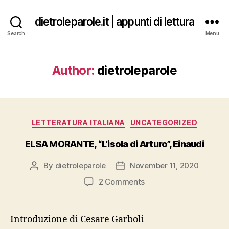
dietroleparole.it | appunti di lettura
Search
Menu
Author:
dietroleparole
Categories
LETTERATURA ITALIANA
UNCATEGORIZED
ELSA MORANTE, “L’isola di Arturo”, Einaudi
By
dietroleparole
November 11, 2020
Post
Post
author
date
on
2 Comments
ELSA
MORANTE,
“L’isola
Introduzione di Cesare Garboli
di