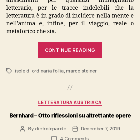
affascinanti per qualsiasi immaginario
letterario, per le tracce indelebili che la
letteratura è in grado di incidere nella mente e
nell’anima e, infine, per il viaggio, reale o
metaforico che sia.
“Marco
CONTINUE READING
Steiner,
“Isole
isole di ordinaria follia
,
marco steiner
di
Tags
ordinaria
follia””
Categories
LETTERATURA AUSTRIACA
Bernhard – Otto riflessioni su altrettante opere
By
dietroleparole
December 7, 2019
Post
Post
author
date
on
4 Comments