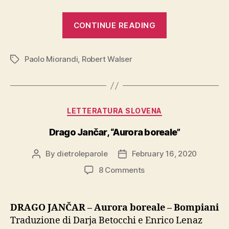
“Paolo
CONTINUE READING
Miorandi,
“Verso
Paolo Miorandi
,
Robert Walser
il
Tags
bianco
–
diario
Categories
LETTERATURA SLOVENA
di
viaggio
Drago Jančar, “Aurora boreale”
sulle
By
dietroleparole
February 16, 2020
Post
Post
orme
author
date
on
di
8 Comments
Drago
Robert
Jančar,
Walser””
“Aurora
DRAGO JANČAR – Aurora boreale – Bompiani
boreale”
Traduzione di Darja Betocchi e Enrico Lenaz