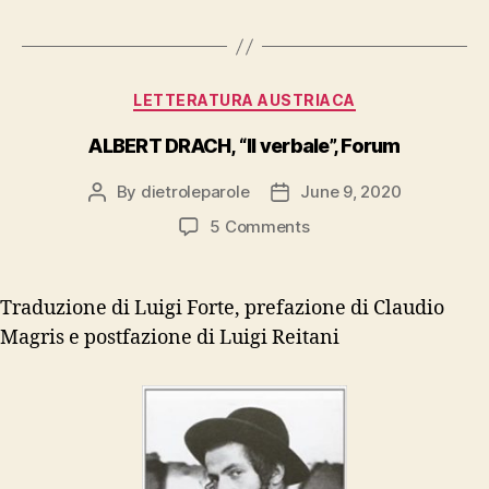
Arturo”,
Einaudi”
Categories
LETTERATURA AUSTRIACA
ALBERT DRACH, “Il verbale”, Forum
By
dietroleparole
June 9, 2020
Post
Post
author
date
on
5 Comments
ALBERT
DRACH,
“Il
Traduzione di Luigi Forte, prefazione di Claudio
verbale”,
Magris e postfazione di Luigi Reitani
Forum