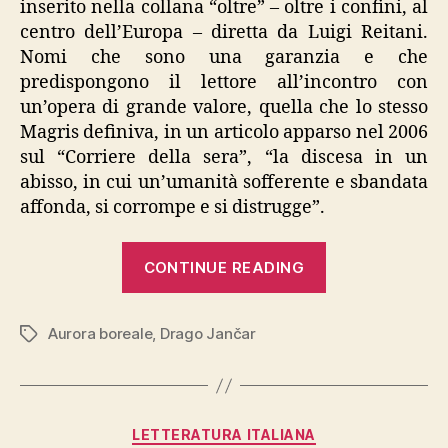
inserito nella collana “oltre” – oltre i confini, al
centro dell’Europa – diretta da Luigi Reitani.
Nomi che sono una garanzia e che
predispongono il lettore all’incontro con
un’opera di grande valore, quella che lo stesso
Magris definiva, in un articolo apparso nel 2006
sul “Corriere della sera”, “la discesa in un
abisso, in cui un’umanità sofferente e sbandata
affonda, si corrompe e si distrugge”.
“Drago
CONTINUE READING
Jančar,
“Aurora
Aurora boreale
,
Drago Jančar
boreale””
Tags
Categories
LETTERATURA ITALIANA