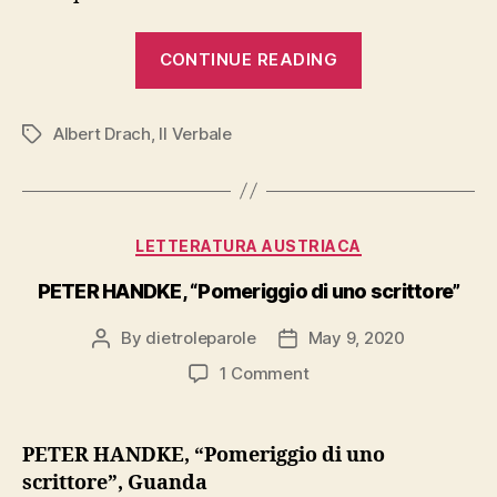
“ALBERT
CONTINUE READING
DRACH,
“Il
Albert Drach
,
Il Verbale
verbale”,
Tags
Forum”
Categories
LETTERATURA AUSTRIACA
PETER HANDKE, “Pomeriggio di uno scrittore”
By
dietroleparole
May 9, 2020
Post
Post
author
date
on
1 Comment
PETER
HANDKE,
“Pomeriggio
PETER HANDKE, “Pomeriggio di uno
di
scrittore”, Guanda
uno