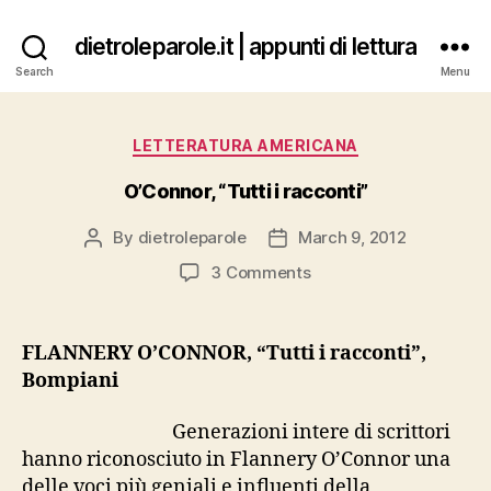
dietroleparole.it | appunti di lettura
Search
Menu
Categories
LETTERATURA AMERICANA
O’Connor, “Tutti i racconti”
By
dietroleparole
March 9, 2012
Post
Post
author
date
on
3 Comments
O’Connor,
“Tutti
i
FLANNERY O’CONNOR, “Tutti i racconti”,
racconti”
Bompiani
Generazioni intere di scrittori
hanno riconosciuto in Flannery O’Connor una
delle voci più geniali e influenti della