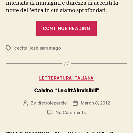
intensità di immagini e durezza di accenti la
notte dell’etica in cui siamo sprofondati.
“Saramago,
CONTINUE READING
“Cecità””
cecità
,
josè saramago
Tags
Categories
LETTERATURA ITALIANA
Calvino, “Le città invisibili”
By
dietroleparole
March 8, 2012
Post
Post
author
date
on
No Comments
Calvino,
“Le
città