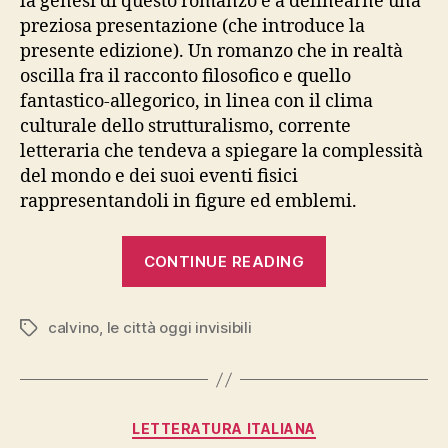
la genesi di questo romanzo e a delinearne una
preziosa presentazione (che introduce la
presente edizione). Un romanzo che in realtà
oscilla fra il racconto filosofico e quello
fantastico-allegorico, in linea con il clima
culturale dello strutturalismo, corrente
letteraria che tendeva a spiegare la complessità
del mondo e dei suoi eventi fisici
rappresentandoli in figure ed emblemi.
“Calvino,
CONTINUE READING
“Le
città
calvino
,
le città oggi invisibili
invisibili””
Tags
Categories
LETTERATURA ITALIANA