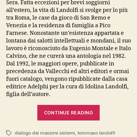
Sera. Fatta eccezioni per brevi soggiorni
all’estero, la vita di Landolfi si svolge per lo più
tra Roma, le case da gioco di San Remo e
Venezia e la residenza di famiglia a Pico
Farnese. Nonostante un’esistenza appartata e
lontana dai salotti intellettuali e mondani, il suo
lavoro è riconosciuto da Eugenio Montale e Italo
Calvino, che ne curerà una antologia nel 1982.
Dal 1992, le maggiori opere, pubblicate in
precedenza da Vallecchi ed altri editori e ormai
fuori catalogo, vengono ripubblicate dalla casa
editrice Adelphi per la cura di Idolina Landolfi,
figlia dell’autore.
“Landolfi,
CONTINUE READING
“Dialogo
dei
dialogo dei massimi sistemi
,
tommaso landolfi
massimi
Tags