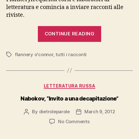
letteratura e comincia a inviare racconti alle
riviste.
“O’Connor,
CONTINUE READING
“Tutti
i
flannery o'connor
,
tutti i racconti
racconti””
Tags
Categories
LETTERATURA RUSSA
Nabokov, “Invito a una decapitazione”
By
dietroleparole
March 9, 2012
Post
Post
author
date
on
No Comments
Nabokov,
“Invito