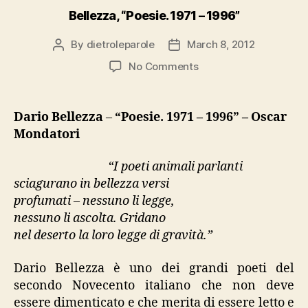
Bellezza, “Poesie. 1971 – 1996”
By
dietroleparole
March 8, 2012
Post
Post
author
date
on
No Comments
Bellezza,
“Poesie.
1971
Dario Bellezza
–
“Poesie. 1971 – 1996” – Oscar
–
Mondatori
1996”
“I poeti animali parlanti
sciagurano in bellezza versi
profumati – nessuno li legge,
nessuno li ascolta. Gridano
nel deserto la loro legge di gravità.”
Dario Bellezza è uno dei grandi poeti del
secondo Novecento italiano che non deve
essere dimenticato e che merita di essere letto e