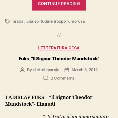
“Hrabal,
CONTINUE READING
“Una
solitudine
hrabal
,
una solitudine troppo rumorosa
troppo
Tags
rumorosa””
Categories
LETTERATURA CECA
Fuks, “Il Signor Theodor Mundstock”
By
dietroleparole
March 8, 2012
Post
Post
author
date
on
2 Comments
Fuks,
“Il
Signor
LADISLAV FUKS – “Il Signor Theodor
Theodor
Mundstock”- Einaudi
Mundstock”
“..Si tratta di un uomo smunto,