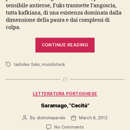
sensibile antieroe, Fuks trasmette l’angoscia,
tutta kafkiana, di una esistenza dominata dalla
dimensione della paura e dai complessi di
colpa.
“Fuks,
CONTINUE READING
“Il
Signor
ladislav fuks
,
mundstock
Theodor
Tags
Mundstock””
Categories
LETTERATURA PORTOGHESE
Saramago, “Cecità”
By
dietroleparole
March 8, 2012
Post
Post
author
date
on
No Comments