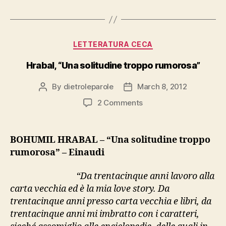
sistemi””
Categories
LETTERATURA CECA
Hrabal, “Una solitudine troppo rumorosa”
By
dietroleparole
March 8, 2012
Post
Post
author
date
on
2 Comments
Hrabal,
“Una
solitudine
BOHUMIL HRABAL – “Una solitudine troppo
troppo
rumorosa” – Einaudi
rumorosa”
“Da trentacinque anni lavoro alla
carta vecchia ed è la mia love story. Da
trentacinque anni presso carta vecchia e libri, da
trentacinque anni mi imbratto con i caratteri,