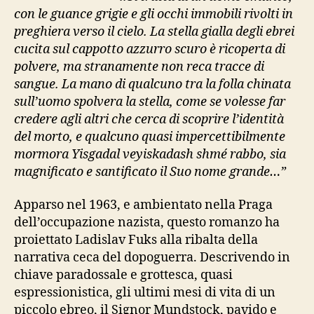
con le guance grigie e gli occhi immobili rivolti in
preghiera verso il cielo. La stella gialla degli ebrei
cucita sul cappotto azzurro scuro è ricoperta di
polvere, ma stranamente non reca tracce di
sangue. La mano di qualcuno tra la folla chinata
sull’uomo spolvera la stella, come se volesse far
credere agli altri che cerca di scoprire l’identità
del morto, e qualcuno quasi impercettibilmente
mormora Yisgadal veyiskadash shmé rabbo, sia
magnificato e santificato il Suo nome grande…”
Apparso nel 1963, e ambientato nella Praga
dell’occupazione nazista, questo romanzo ha
proiettato Ladislav Fuks alla ribalta della
narrativa ceca del dopoguerra. Descrivendo in
chiave paradossale e grottesca, quasi
espressionistica, gli ultimi mesi di vita di un
piccolo ebreo, il Signor Mundstock, pavido e