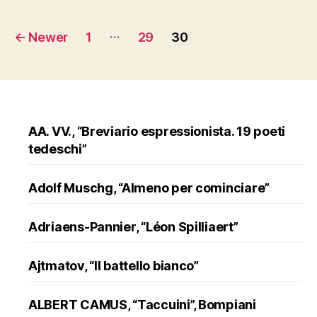
Posts
…
←
Newer
1
29
30
pagination
AA. VV., “Breviario espressionista. 19 poeti
tedeschi”
Adolf Muschg, “Almeno per cominciare”
Adriaens-Pannier, “Léon Spilliaert”
Ajtmatov, “Il battello bianco”
ALBERT CAMUS, “Taccuini”, Bompiani