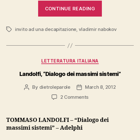
“Nabokov,
CONTINUE READING
“Invito
a
invito ad una decapitazione
,
vladimir nabokov
una
Tags
decapitazione
Categories
LETTERATURA ITALIANA
Landolfi, “Dialogo dei massimi sistemi”
By
dietroleparole
March 8, 2012
Post
Post
author
date
on
2 Comments
Landolfi,
“Dialogo
dei
TOMMASO LANDOLFI – “Dialogo dei
massimi
massimi sistemi” – Adelphi
sistemi”