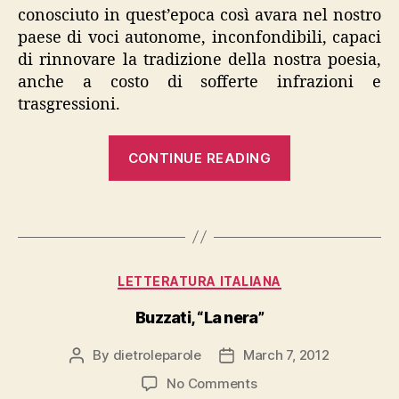
conosciuto in quest’epoca così avara nel nostro
paese di voci autonome, inconfondibili, capaci
di rinnovare la tradizione della nostra poesia,
anche a costo di sofferte infrazioni e
trasgressioni.
“Bellezza,
CONTINUE READING
“Poesie.
1971
–
1996””
Categories
LETTERATURA ITALIANA
Buzzati, “La nera”
By
dietroleparole
March 7, 2012
Post
Post
author
date
on
No Comments