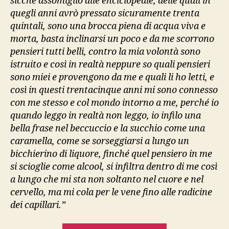
sicché assomiglio alle enciclopedie, delle quali in
quegli anni avrò pressato sicuramente trenta
quintali, sono una brocca piena di acqua viva e
morta, basta inclinarsi un poco e da me scorrono
pensieri tutti belli, contro la mia volontà sono
istruito e così in realtà neppure so quali pensieri
sono miei e provengono da me e quali li ho letti, e
così in questi trentacinque anni mi sono connesso
con me stesso e col mondo intorno a me, perché io
quando leggo in realtà non leggo, io infilo una
bella frase nel beccuccio e la succhio come una
caramella, come se sorseggiarsi a lungo un
bicchierino di liquore, finché quel pensiero in me
si scioglie come alcool, si infiltra dentro di me così
a lungo che mi sta non soltanto nel cuore e nel
cervello, ma mi cola per le vene fino alle radicine
dei capillari.”