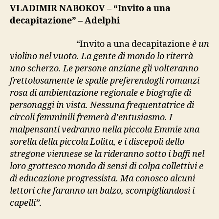
a
VLADIMIR NABOKOV – “Invito a una
una
decapitazione” – Adelphi
decapitazione”
“
Invito a una decapitazione
è un
violino nel vuoto. La gente di mondo lo riterrà
uno scherzo. Le persone anziane gli volteranno
frettolosamente le spalle preferendogli romanzi
rosa di ambientazione regionale e biografie di
personaggi in vista. Nessuna frequentatrice di
circoli femminili fremerà d’entusiasmo. I
malpensanti vedranno nella piccola Emmie una
sorella della piccola Lolita, e i discepoli dello
stregone viennese se la rideranno sotto i baffi nel
loro grottesco mondo di sensi di colpa collettivi e
di educazione progressista. Ma conosco alcuni
lettori che faranno un balzo, scompigliandosi i
capelli”.