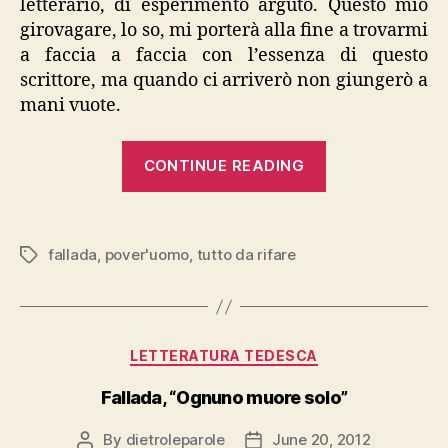
letterario, di esperimento arguto. Questo mio
girovagare, lo so, mi porterà alla fine a trovarmi
a faccia a faccia con l’essenza di questo
scrittore, ma quando ci arriverò non giungerò a
mani vuote.
“Fallada,
CONTINUE READING
“Tutto
da
rifare,
fallada
,
pover'uomo
,
tutto da rifare
Tags
pover’uomo…
Categories
LETTERATURA TEDESCA
Fallada, “Ognuno muore solo”
By
dietroleparole
June 20, 2012
Post
Post