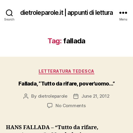
dietroleparole.it | appunti di lettura
Search
Menu
Tag:
fallada
Categories
LETTERATURA TEDESCA
Fallada, “Tutto da rifare, pover’uomo…”
By
dietroleparole
June 21, 2012
Post
Post
author
date
on
No Comments
Fallada,
“Tutto
da
HANS FALLADA – “Tutto da rifare,
rifare,