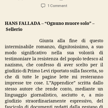
author
date
on
1 Comment
Fallada,
“Ognuno
muore
HANS FALLADA – “Ognuno muore solo” –
solo”
Sellerio
Giunta alla fine di questo
interminabile romanzo, dignitosissimo, a suo
modo significativo nella sua volontà di
testimoniare la resistenza del popolo tedesco al
nazismo, che confesso di aver scelto per il
giudizio di Primo Levi riportato sulla fascetta, so
che di tutte le pagine lette mi resteranno
impresse tre cose. L'”Appendice” scritta dallo
stesso autore che rende conto, mediante un
linguaggio giornalistico, asciutto e, a mio
giudizio straordinariamente espressivo, del
fascicolo di documenti redatti dalla gestapo di