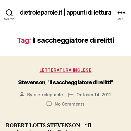
dietroleparole.it | appunti di lettura
Search
Menu
Tag:
il saccheggiatore di relitti
Categories
LETTERATURA INGLESE
Stevenson, “Il saccheggiatore di relitti”
By
dietroleparole
October 14, 2012
Post
Post
author
date
on
No Comments
Stevenson,
“Il
saccheggiatore
ROBERT LOUIS STEVENSON – “Il
di