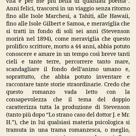
vita è per me più bella di qualsiasi poema”.
Anni felici, trascorsi in un viaggio senza ritorno
fino alle Isole Marchesi, a Tahiti, alle Hawaii,
fino alle Isole Gilbert e Samoa, e meraviglia che
si tratti in fondo di soli sei anni (Stevenson
morirà nel 1894), come meraviglia che questo
prolifico scrittore, morto a 44 anni, abbia potuto
conoscere e amare in un tempo così breve tanti
cieli e tante terre, percorrere tanto mare,
scandagliare il fondo dell’animo umano e,
soprattutto, che abbia potuto inventare e
raccontare tante storie straordinarie. Credo che
questo romanzo vada letto con la
consapevolezza che il tema del doppio
caratterizza tutta la produzione di Stevenson
(tanto più dopo “Lo strano caso del dottor J. e Mr.
H.”), che in lui qualsiasi materia psicologica si
tramuta in una trama romanzesca, o meglio,