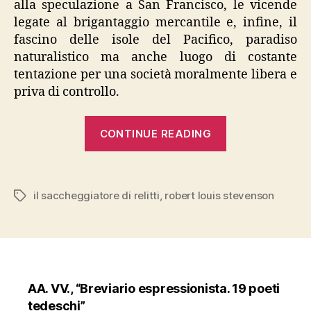
alla speculazione a San Francisco, le vicende
legate al brigantaggio mercantile e, infine, il
fascino delle isole del Pacifico, paradiso
naturalistico ma anche luogo di costante
tentazione per una società moralmente libera e
priva di controllo.
“Stevenson,
CONTINUE READING
“Il
saccheggiator
di
il saccheggiatore di relitti
,
robert louis stevenson
Tags
relitti””
AA. VV., “Breviario espressionista. 19 poeti
tedeschi”