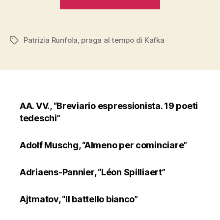
Runfola,
“Praga
al
Patrizia Runfola
,
praga al tempo di Kafka
Tags
tempo
di
Kafka””
AA. VV., “Breviario espressionista. 19 poeti
tedeschi”
Adolf Muschg, “Almeno per cominciare”
Adriaens-Pannier, “Léon Spilliaert”
Ajtmatov, “Il battello bianco”