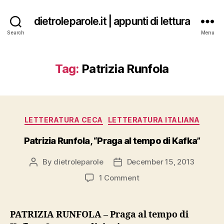
dietroleparole.it | appunti di lettura
Search
Menu
Tag:
Patrizia Runfola
Categories
LETTERATURA CECA
LETTERATURA ITALIANA
Patrizia Runfola, “Praga al tempo di Kafka”
By
dietroleparole
December 15, 2013
Post
Post
author
date
on
1 Comment
Patrizia
Runfola,
“Praga
PATRIZIA RUNFOLA – Praga al tempo di
al