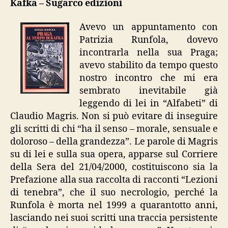
Kafka – Sugarco edizioni
tempo
di
Avevo un appuntamento con
Kafka”
Patrizia Runfola, dovevo
incontrarla nella sua Praga;
avevo stabilito da tempo questo
nostro incontro che mi era
sembrato inevitabile già
leggendo di lei in “Alfabeti” di
Claudio Magris. Non si può evitare di inseguire
gli scritti di chi “ha il senso – morale, sensuale e
doloroso – della grandezza”. Le parole di Magris
su di lei e sulla sua opera, apparse sul Corriere
della Sera del 21/04/2000, costituiscono sia la
Prefazione alla sua raccolta di racconti “Lezioni
di tenebra”, che il suo necrologio, perché la
Runfola è morta nel 1999 a quarantotto anni,
lasciando nei suoi scritti una traccia persistente