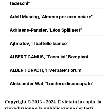
tedeschi”
Adolf Muschg, “Almeno per cominciare”
Adriaens-Pannier, “Léon Spilliaert”
Ajtmatov, “Il battello bianco”
ALBERT CAMUS, “Taccuini”, Bompiani
ALBERT DRACH, “Il verbale”, Forum
Aleksander Wat, “Lucifero disoccupato”
ALFRED DÖBLIN, “L’assassinio di un
Copyright © 2013 – 2024
.
È vietata la copia, la
ranuncolo”, Oscar Mondadori
riproduzione e la pubblicazione dei testi