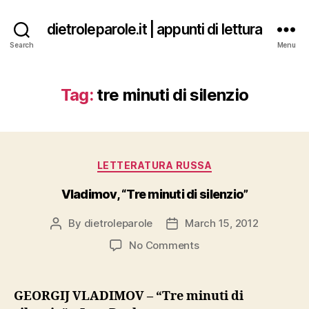
dietroleparole.it | appunti di lettura
Search
Menu
Tag:
tre minuti di silenzio
Categories
LETTERATURA RUSSA
Vladimov, “Tre minuti di silenzio”
By
dietroleparole
March 15, 2012
Post
Post
author
date
on
No Comments
Vladimov,
“Tre
minuti
GEORGIJ VLADIMOV – “Tre minuti di
di