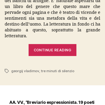
dei banchi di aringhe. E’ naturale aspettarsi da
un libro del genere che questo mare che
pervade ogni pagina e che è teatro di vicende e
sentimenti sia una metafora della vita e del
destino dell’uomo. La letteratura in fondo ci ha
abituato a questo, soprattutto la grande
letteratura.
“Vladimov,
CONTINUE READING
“Tre
minuti
di
georgij vladimov
,
tre minuti di silenzio
Tags
silenzio””
AA. VV., “Breviario espressionista. 19 poeti