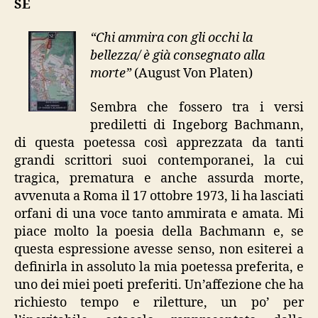
SE
Klagenfurt”
“Chi ammira con gli occhi la
bellezza/ è già consegnato alla
morte”
(August Von Platen)
Sembra che fossero tra i versi
prediletti di Ingeborg Bachmann,
di questa poetessa così apprezzata da tanti
grandi scrittori suoi contemporanei, la cui
tragica, prematura e anche assurda morte,
avvenuta a Roma il 17 ottobre 1973, li ha lasciati
orfani di una voce tanto ammirata e amata. Mi
piace molto la poesia della Bachmann e, se
questa espressione avesse senso, non esiterei a
definirla in assoluto la mia poetessa preferita, e
uno dei miei poeti preferiti. Un’affezione che ha
richiesto tempo e riletture, un po’ per