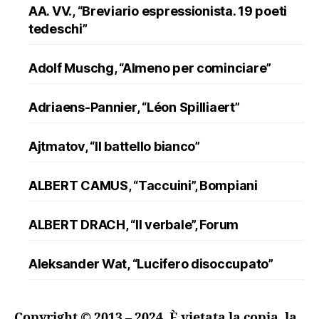
AA. VV., “Breviario espressionista. 19 poeti
tedeschi”
Adolf Muschg, “Almeno per cominciare”
Adriaens-Pannier, “Léon Spilliaert”
Ajtmatov, “Il battello bianco”
ALBERT CAMUS, “Taccuini”, Bompiani
ALBERT DRACH, “Il verbale”, Forum
Aleksander Wat, “Lucifero disoccupato”
ALFRED DÖBLIN, “L’assassinio di un
Copyright © 2013 – 2024
.
È vietata la copia, la