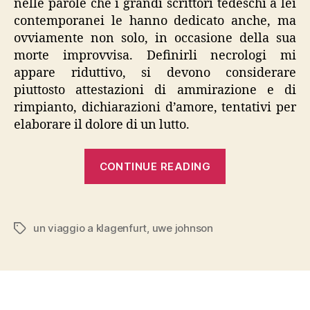
nelle parole che i grandi scrittori tedeschi a lei
contemporanei le hanno dedicato anche, ma
ovviamente non solo, in occasione della sua
morte improvvisa. Definirli necrologi mi
appare riduttivo, si devono considerare
piuttosto attestazioni di ammirazione e di
rimpianto, dichiarazioni d’amore, tentativi per
elaborare il dolore di un lutto.
“Johnson,
CONTINUE READING
“Un
viaggio
a
un viaggio a klagenfurt
,
uwe johnson
Tags
Klagenfurt””