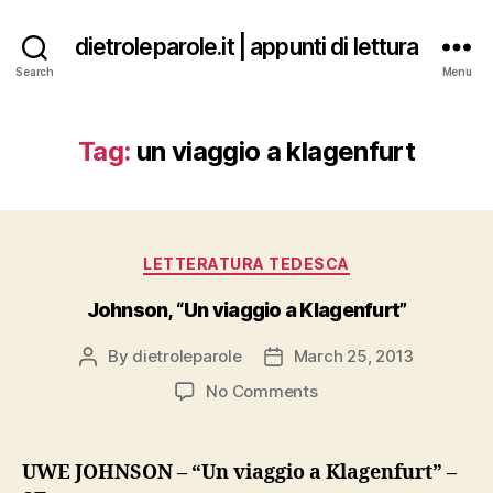
dietroleparole.it | appunti di lettura
Search
Menu
Tag:
un viaggio a klagenfurt
Categories
LETTERATURA TEDESCA
Johnson, “Un viaggio a Klagenfurt”
By
dietroleparole
March 25, 2013
Post
Post
author
date
on
No Comments
Johnson,
“Un
viaggio
UWE JOHNSON – “Un viaggio a Klagenfurt” –
a