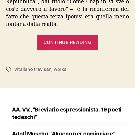
Repubblica”, dal titolo “Come Chaplin vi svelo
cos’è davvero il lavoro” – è la riconferma del
fatto che questa terza ipotesi era quella meno
lontana dalla realtà.
“Vitaliano
CONTINUE READING
Trevisan,
“Works””
vitaliano trevisan
,
works
Tags
AA. VV., “Breviario espressionista. 19 poeti
tedeschi”
Adolf Muschg, “Almeno per cominciare”