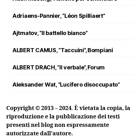
Adriaens-Pannier, “Léon Spilliaert”
Ajtmatov, “Il battello bianco”
ALBERT CAMUS, “Taccuini”, Bompiani
ALBERT DRACH, “Il verbale”, Forum
Aleksander Wat, “Lucifero disoccupato”
ALFRED DÖBLIN, “L’assassinio di un
Copyright © 2013 – 2024
.
È vietata la copia, la
ranuncolo”, Oscar Mondadori
riproduzione e la pubblicazione dei testi
presenti nel blog non espressamente
Andreev, “Lazzaro e altre novelle”
autorizzate dall'autore.