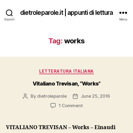
dietroleparole.it | appunti di lettura
Search
Menu
Tag:
works
Categories
LETTERATURA ITALIANA
Vitaliano Trevisan, “Works”
By
dietroleparole
June 25, 2016
Post
Post
author
date
on
1 Comment
Vitaliano
Trevisan,
“Works”
VITALIANO TREVISAN – Works – Einaudi