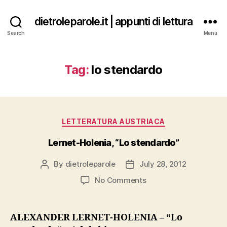
dietroleparole.it | appunti di lettura
Search
Menu
Tag:
lo stendardo
Categories
LETTERATURA AUSTRIACA
Lernet-Holenia, “Lo stendardo”
By
dietroleparole
July 28, 2012
Post
Post
author
date
on
No Comments
Lernet-
Holenia,
“Lo
ALEXANDER LERNET-HOLENIA – “Lo
stendardo”