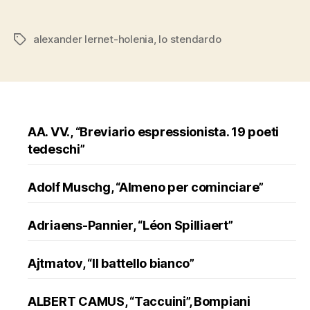
“Lo
stendardo””
alexander lernet-holenia
,
lo stendardo
Tags
AA. VV., “Breviario espressionista. 19 poeti
tedeschi”
Adolf Muschg, “Almeno per cominciare”
Adriaens-Pannier, “Léon Spilliaert”
Ajtmatov, “Il battello bianco”
ALBERT CAMUS, “Taccuini”, Bompiani