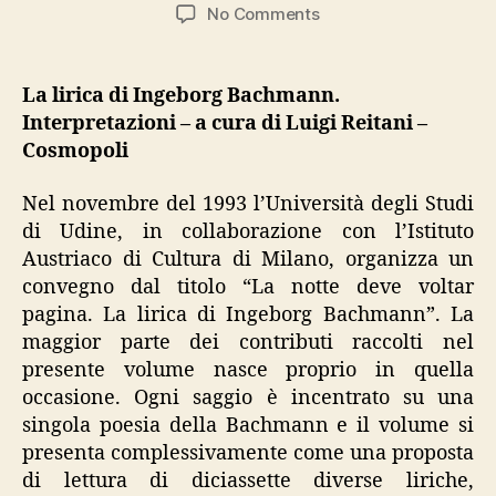
author
date
on
No Comments
“La
lirica
di
La lirica di Ingeborg Bachmann.
Ingeborg
Interpretazioni – a cura di Luigi Reitani –
Bachmann.
Cosmopoli
Interpretazioni”
Nel novembre del 1993 l’Università degli Studi
di Udine, in collaborazione con l’Istituto
Austriaco di Cultura di Milano, organizza un
convegno dal titolo “La notte deve voltar
pagina. La lirica di Ingeborg Bachmann”. La
maggior parte dei contributi raccolti nel
presente volume nasce proprio in quella
occasione. Ogni saggio è incentrato su una
singola poesia della Bachmann e il volume si
presenta complessivamente come una proposta
di lettura di diciassette diverse liriche,