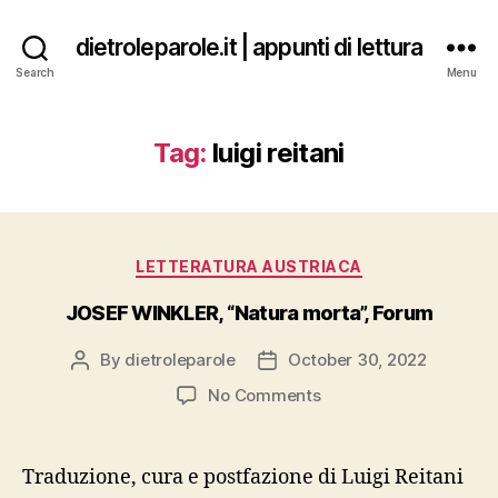
dietroleparole.it | appunti di lettura
Search
Menu
Tag:
luigi reitani
Categories
LETTERATURA AUSTRIACA
JOSEF WINKLER, “Natura morta”, Forum
By
dietroleparole
October 30, 2022
Post
Post
author
date
on
No Comments
JOSEF
WINKLER,
“Natura
Traduzione, cura e postfazione di Luigi Reitani
morta”,