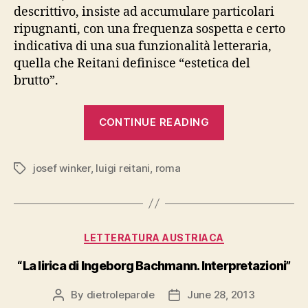
descrittivo, insiste ad accumulare particolari
ripugnanti, con una frequenza sospetta e certo
indicativa di una sua funzionalità letteraria,
quella che Reitani definisce “estetica del
brutto”.
“JOSEF
CONTINUE READING
WINKLER,
“Natura
josef winker
,
luigi reitani
,
roma
morta”,
Tags
Forum”
Categories
LETTERATURA AUSTRIACA
“La lirica di Ingeborg Bachmann. Interpretazioni”
By
dietroleparole
June 28, 2013
Post
Post