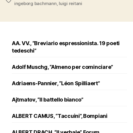
Tags
ingeborg bachmann
,
luigi reitani
Bachmann.
Interpretazion
AA. VV., “Breviario espressionista. 19 poeti
tedeschi”
Adolf Muschg, “Almeno per cominciare”
Adriaens-Pannier, “Léon Spilliaert”
Ajtmatov, “Il battello bianco”
ALBERT CAMUS, “Taccuini”, Bompiani
ALBERT DRACH, “Il verbale”, Forum