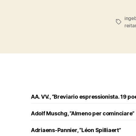
inge
Tags
reita
AA. VV., “Breviario espressionista. 19 po
Adolf Muschg, “Almeno per cominciare”
Adriaens-Pannier, “Léon Spilliaert”