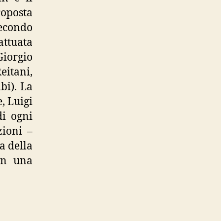
roposta
secondo
attuata
Giorgio
itani,
bi). La
, Luigi
di ogni
zioni –
a della
on una