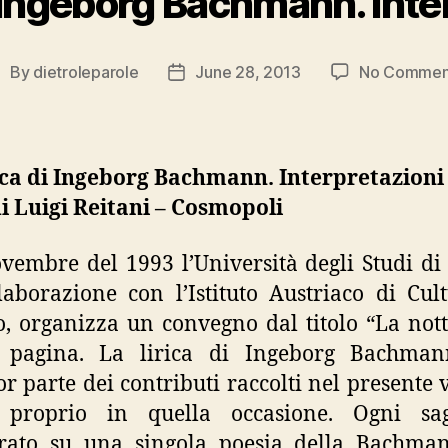
di Ingeborg Bachmann. Inte
By
dietroleparole
June 28, 2013
No Commen
ost
Post
uthor
date
ica di Ingeborg Bachmann. Interpretazioni 
i Luigi Reitani – Cosmopoli
vembre del 1993 l’Università degli Studi di
laborazione con l’Istituto Austriaco di Cul
, organizza un convegno dal titolo “La not
r pagina. La lirica di Ingeborg Bachman
r parte dei contributi raccolti nel presente
 proprio in quella occasione. Ogni sa
trato su una singola poesia della Bachman