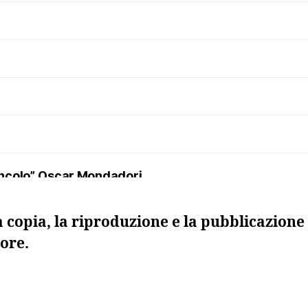
uncolo”, Oscar Mondadori
a copia, la riproduzione e la pubblicazione 
ore.
 morta”, Sellerio
ma. I maestri della regia nel teatro russo del Novecen