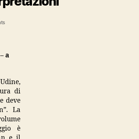
rpretazioni”
on
ts
“La
lirica
di
Ingeborg
– a
Bachmann.
Interpretazioni”
 Udine,
tura di
te deve
n”. La
 volume
ggio è
n e il