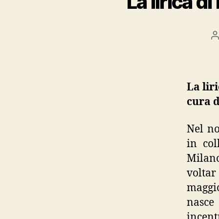
“La lirica 
P
a
La lir
cura d
Nel no
in col
Milano
volta
maggio
nasce
incen