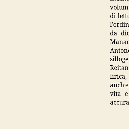
volume
di let
l’ordi
da dic
Manac
Antone
sillog
Reitan
lirica
anch’e
vita 
accura