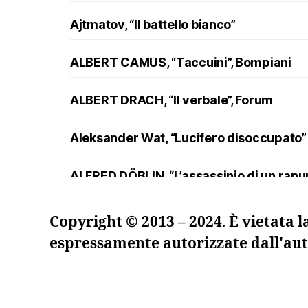
Ajtmatov, “Il battello bianco”
ALBERT CAMUS, “Taccuini”, Bompiani
ALBERT DRACH, “Il verbale”, Forum
Aleksander Wat, “Lucifero disoccupato”
ALFRED DÖBLIN, “L’assassinio di un ran
Andreev, “Lazzaro e altre novelle”
Copyright © 2013 – 2024
.
È vietata l
espressamente autorizzate dall'aut
ANDRZEJ KUŚNIEWICZ, “Lezione di lingua
Angelo Maria Ripellino, “Il trucco e l’ani