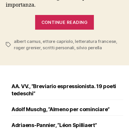
importanza.
“ALBERT
CONTINUE READING
CAMUS,
“Taccuini”,
albert camus
,
ettore capriolo
,
letteratura francese
Bompiani”
,
Tags
roger grenier
,
scritti personali
,
silvio perella
AA. VV., “Breviario espressionista. 19 poeti
tedeschi”
Adolf Muschg, “Almeno per cominciare”
Adriaens-Pannier, “Léon Spilliaert”