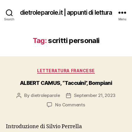
dietroleparole.it | appunti di lettura
Search
Menu
Tag:
scritti personali
Categories
LETTERATURA FRANCESE
ALBERT CAMUS, “Taccuini”, Bompiani
By
dietroleparole
September 21, 2023
Post
Post
author
date
on
No Comments
ALBERT
CAMUS,
“Taccuini”,
Introduzione di Silvio Perrella
Bompiani