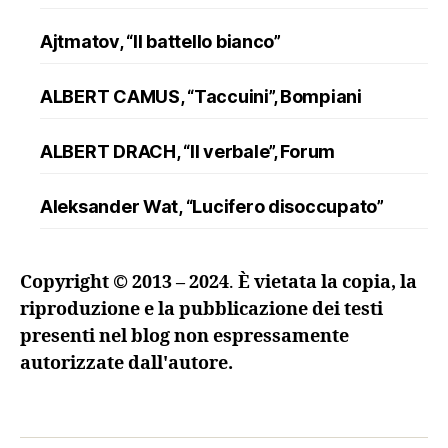
Ajtmatov, “Il battello bianco”
ALBERT CAMUS, “Taccuini”, Bompiani
ALBERT DRACH, “Il verbale”, Forum
Aleksander Wat, “Lucifero disoccupato”
ALFRED DÖBLIN, “L’assassinio di un
Copyright © 2013 – 2024
.
È vietata la copia, la
ranuncolo”, Oscar Mondadori
riproduzione e la pubblicazione dei testi
presenti nel blog non espressamente
Andreev, “Lazzaro e altre novelle”
autorizzate dall'autore.
ANDRZEJ KUŚNIEWICZ, “Lezione di lingua
morta”, Sellerio