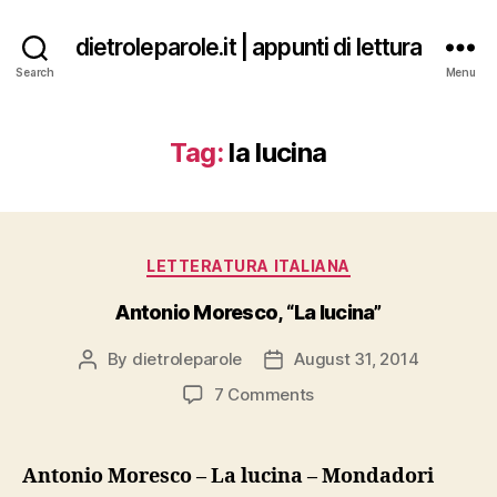
dietroleparole.it | appunti di lettura
Search
Menu
Tag:
la lucina
Categories
LETTERATURA ITALIANA
Antonio Moresco, “La lucina”
By
dietroleparole
August 31, 2014
Post
Post
author
date
on
7 Comments
Antonio
Moresco,
“La
Antonio Moresco – La lucina – Mondadori
lucina”