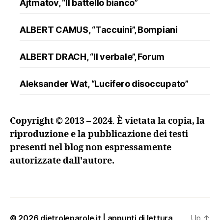
Ajtmatov, “Il battello bianco”
ALBERT CAMUS, “Taccuini”, Bompiani
ALBERT DRACH, “Il verbale”, Forum
Aleksander Wat, “Lucifero disoccupato”
ALFRED DÖBLIN, “L’assassinio di un
Copyright © 2013 – 2024
.
È vietata la copia, la
ranuncolo”, Oscar Mondadori
riproduzione e la pubblicazione dei testi
presenti nel blog non espressamente
Andreev, “Lazzaro e altre novelle”
autorizzate dall'autore.
ANDRZEJ KUŚNIEWICZ, “Lezione di lingua
morta”, Sellerio
Angelo Maria Ripellino, “Il trucco e l’anima. I
© 2026
dietroleparole.it | appunti di lettura
Up
↑