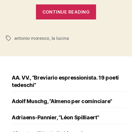
“Antonio
CONTINUE READING
Moresco,
“La
lucina””
antonio moresco
,
la lucina
Tags
AA. VV., “Breviario espressionista. 19 poeti
tedeschi”
Adolf Muschg, “Almeno per cominciare”
Adriaens-Pannier, “Léon Spilliaert”