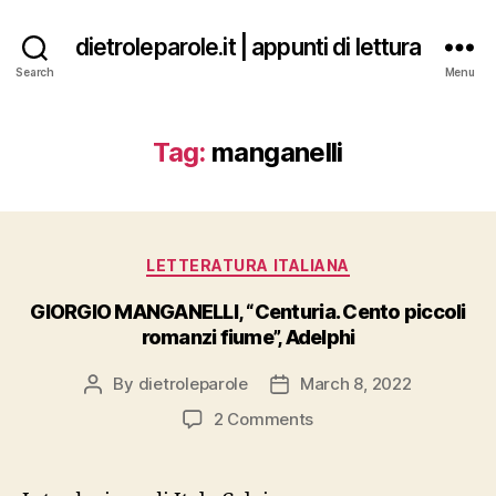
dietroleparole.it | appunti di lettura
Search
Menu
Tag:
manganelli
Categories
LETTERATURA ITALIANA
GIORGIO MANGANELLI, “Centuria. Cento piccoli
romanzi fiume”, Adelphi
By
dietroleparole
March 8, 2022
Post
Post
author
date
on
2 Comments
GIORGIO
MANGANELLI,
“Centuria.